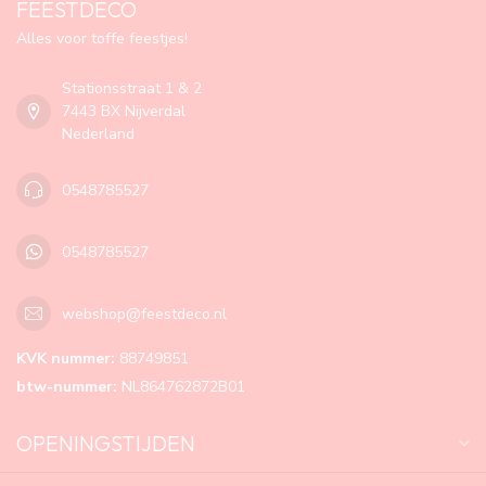
FEESTDECO
Alles voor toffe feestjes!
Stationsstraat 1 & 2
7443 BX Nijverdal
Nederland
0548785527
0548785527
webshop@feestdeco.nl
KVK nummer:
88749851
btw-nummer:
NL864762872B01
OPENINGSTIJDEN