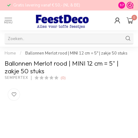
Gratis levering vanaf € 50,- (NL & BE)
STORE in N
9.7
0
MENU
Home
/
Ballonnen Merlot rood | MINI 12 cm = 5" | zakje 50 stuks
Ballonnen Merlot rood | MINI 12 cm = 5" |
zakje 50 stuks
(0)
SEMPERTEX