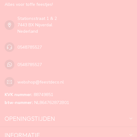
Alles voor toffe feestjes!
Stationsstraat 1 & 2
7443 BX Nijverdal
Nederland
0548785527
0548785527
webshop@feestdeco.nl
KVK nummer:
88749851
btw-nummer:
NL864762872B01
OPENINGSTIJDEN
INFORMATIE