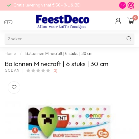
Gratis levering vanaf € 50,- (NL & BE)
STORE in N
9.7
0
MENU
Home
/
Ballonnen Minecraft | 6 stuks | 30 cm
Ballonnen Minecraft | 6 stuks | 30 cm
(0)
GODAN