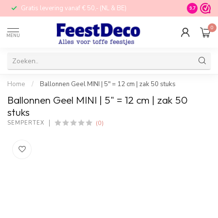
Gratis levering vanaf € 50,- (NL & BE)
STORE in Nij
9.7
0
MENU
Home
/
Ballonnen Geel MINI | 5" = 12 cm | zak 50 stuks
Ballonnen Geel MINI | 5" = 12 cm | zak 50
stuks
(0)
SEMPERTEX