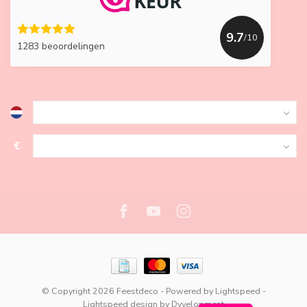
9.7
/10
1283 beoordelingen
€
© Copyright 2026 Feestdeco
- Powered by
Lightspeed
-
Lightspeed design
by
Dyvelopment