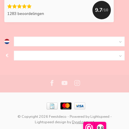
9.7
/10
1283 beoordelingen
€
© Copyright 2026 Feestdeco
- Powered by
Lightspeed
-
Lightspeed design
by
Dyvelopment
9,0