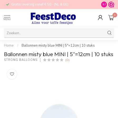
Gratis levering vanaf € 50,- (NL & BE)
STORE in N
9.7
0
MENU
Home
/
Ballonnen misty blue MINI | 5"=12cm | 10 stuks
Ballonnen misty blue MINI | 5"=12cm | 10 stuks
(0)
STRONG BALLOONS