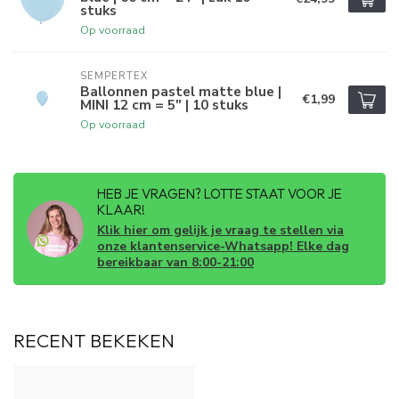
stuks
Op voorraad
SEMPERTEX
Ballonnen pastel matte blue |
€1,99
MINI 12 cm = 5" | 10 stuks
Op voorraad
HEB JE VRAGEN? LOTTE STAAT VOOR JE
KLAAR!
Klik hier om gelijk je vraag te stellen via
onze klantenservice-Whatsapp! Elke dag
bereikbaar van 8:00-21:00
RECENT BEKEKEN