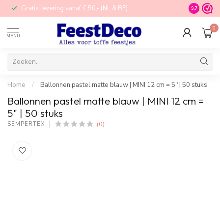
Gratis levering vanaf € 50,- (NL & BE)
STORE in N
9.7
0
MENU
Home
/
Ballonnen pastel matte blauw | MINI 12 cm = 5" | 50 stuks
Ballonnen pastel matte blauw | MINI 12 cm =
5" | 50 stuks
(0)
SEMPERTEX