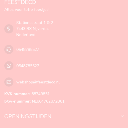
FEESTDECO
Alles voor toffe feestjes!
Stationsstraat 1 & 2
7443 BX Nijverdal
Nederland
0548785527
0548785527
webshop@feestdeco.nl
KVK nummer:
88749851
btw-nummer:
NL864762872B01
OPENINGSTIJDEN