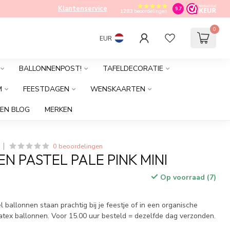
Klantenservice
9.7
1283
beoordelingen
0
EUR
BALLONNENPOST!
TAFELDECORATIE
M
FEESTDAGEN
WENSKAARTEN
EN BLOG
MERKEN
0 beoordelingen
N PASTEL PALE PINK MINI
Op voorraad (7)
l ballonnen staan prachtig bij je feestje of in een organische
latex ballonnen. Voor 15.00 uur besteld = dezelfde dag verzonden.