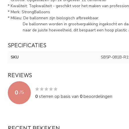
* Kwaliteit: Topkwaliteit - geschikt voor het maken van professio
* Merk: StrongBalloons
* Milieu: De ballonnen zijn biologisch afbreekbaar.
De ballonnen worden in grootverpakking ingekocht en daa
naar de juiste hoeveelheid, dit bespaart een hoop plastic 
SPECIFICATIES
SKU
SB5P-081B-R1
REVIEWS
0
/
5
0
sterren op basis van
0
beoordelingen
RECENT BEKEKEN