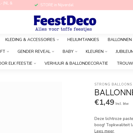
,- (NL &
STORE in Nijverdal
KLEDING & ACCESSOIRES
HELIUMTANKJES
BALLONNEN
OFT
GENDER REVEAL
BABY
KLEUREN
JUBILEU
OOR ELK FEESTJE
VERHUUR & BALLONDECORATIE
TROUW
STRONG BALLOONS
BALLONNE
€1,49
Incl. btw
Deze lichtroze paste
boog! Topkwaliteit 
Lees meer
.