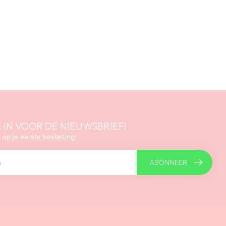
E IN VOOR DE NIEUWSBRIEF!
 op je eerste bestelling!
ABONNEER