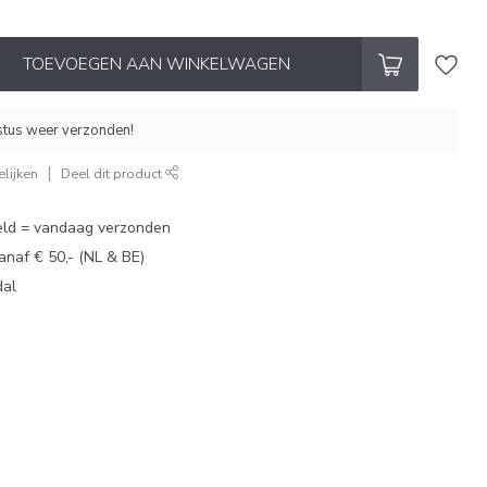
TOEVOEGEN AAN WINKELWAGEN
stus weer verzonden!
lijken
Deel dit product
eld = vandaag verzonden
vanaf € 50,- (NL & BE)
dal