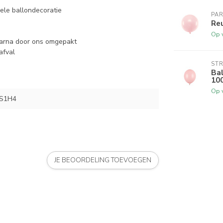
nele ballondecoratie
PA
Reu
Op 
rna door ons omgepakt
afval
ST
Bal
100
Op 
S1H4
JE BEOORDELING TOEVOEGEN