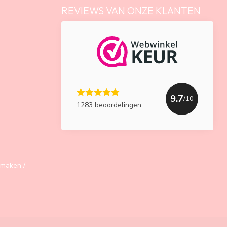
REVIEWS VAN ONZE KLANTEN
9.7
/10
1283 beoordelingen
maken /