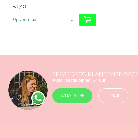
€1,49
Op voorraad
FEESTDECO KLANTENSERVIC
Altijd reactie binnen 24 uur!
WHATSAPP
E-MAIL