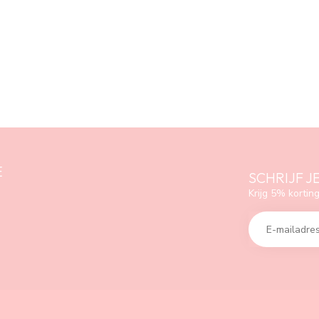
E
SCHRIJF J
Krijg 5% korting