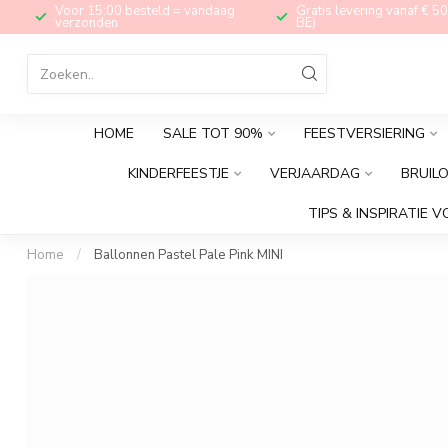
Voor 15:00 besteld = vandaag
Gratis levering vanaf € 50
verzonden
BE)
HOME
SALE TOT 90%
FEESTVERSIERING
KINDERFEESTJE
VERJAARDAG
BRUIL
TIPS & INSPIRATIE V
Home
/
Ballonnen Pastel Pale Pink MINI