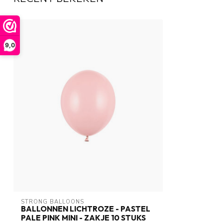
9,0
STRONG BALLOONS
BALLONNEN LICHTROZE - PASTEL
PALE PINK MINI - ZAKJE 10 STUKS