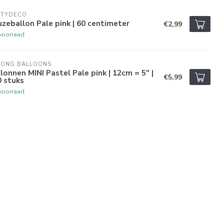
RTYDECO
zeballon Pale pink | 60 centimeter
€2,99
voorraad
RONG BALLOONS
lonnen MINI Pastel Pale pink | 12cm = 5" |
€5,99
 stuks
voorraad