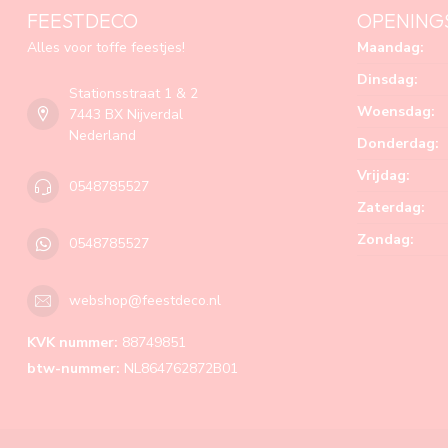
FEESTDECO
OPENING
Alles voor toffe feestjes!
Maandag:
Dinsdag:
Stationsstraat 1 & 2
Woensdag:
7443 BX Nijverdal
Nederland
Donderdag:
Vrijdag:
0548785527
Zaterdag:
Zondag:
0548785527
webshop@feestdeco.nl
KVK nummer:
88749851
btw-nummer:
NL864762872B01