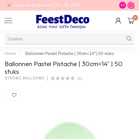
Gratis levering vanaf € 50,- (NL & BE)
STORE in N
9.7
0
MENU
Home
/
Ballonnen Pastel Pistache | 30cm=14" | 50 stuks
Ballonnen Pastel Pistache | 30cm=14" | 50
stuks
(0)
STRONG BALLOONS