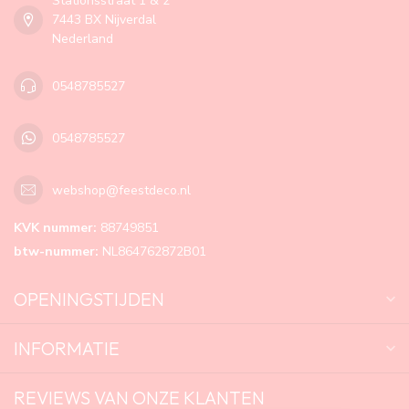
Stationsstraat 1 & 2
7443 BX Nijverdal
Nederland
0548785527
0548785527
webshop@feestdeco.nl
KVK nummer:
88749851
btw-nummer:
NL864762872B01
OPENINGSTIJDEN
INFORMATIE
REVIEWS VAN ONZE KLANTEN