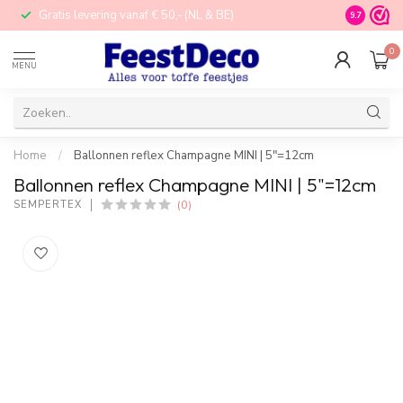
Gratis levering vanaf € 50,- (NL & BE)
STORE in N
9.7
0
MENU
Home
/
Ballonnen reflex Champagne MINI | 5"=12cm
Ballonnen reflex Champagne MINI | 5"=12cm
(0)
SEMPERTEX