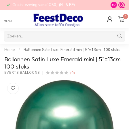
Gratis levering vanaf € 50,- (NL & BE)
STORE in N
9.7
0
MENU
Home
/
Ballonnen Satin Luxe Emerald mini | 5"=13cm | 100 stuks
Ballonnen Satin Luxe Emerald mini | 5"=13cm |
100 stuks
(0)
EVERTS BALLOONS