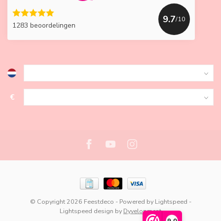
9.7
/10
1283 beoordelingen
€
© Copyright 2026 Feestdeco
- Powered by
Lightspeed
-
Lightspeed design
by
Dyvelopment
9,0