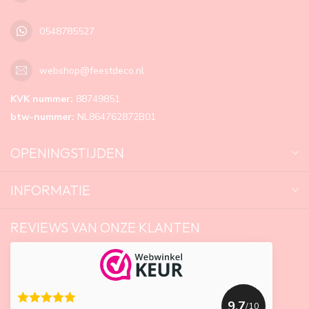
0548785527
webshop@feestdeco.nl
KVK nummer:
88749851
btw-nummer:
NL864762872B01
OPENINGSTIJDEN
INFORMATIE
REVIEWS VAN ONZE KLANTEN
9.7
/10