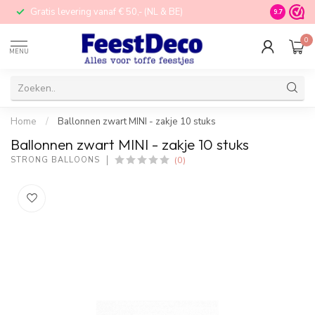
Gratis levering vanaf € 50,- (NL & BE)
STORE in N
9.7
0
MENU
Home
/
Ballonnen zwart MINI - zakje 10 stuks
Ballonnen zwart MINI - zakje 10 stuks
(0)
STRONG BALLOONS