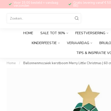
Voor 15:00 besteld = vandaag
Gratis levering vanaf € 50
verzonden
BE)
HOME
SALE TOT 90%
FEESTVERSIERING
KINDERFEESTJE
VERJAARDAG
BRUIL
TIPS & INSPIRATIE V
Home
/
Ballonnenmozaiek kerstboom Merry Little Christmas | 60 