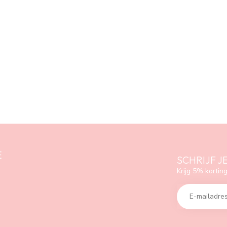
E
SCHRIJF J
Krijg 5% korting