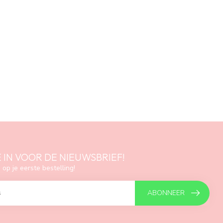
E IN VOOR DE NIEUWSBRIEF!
 op je eerste bestelling!
ABONNEER