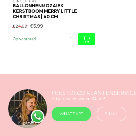
GINGER RAY
BALLONNENMOZAIEK
KERSTBOOM MERRY LITTLE
CHRISTMAS | 60 CM
€5,99
€24,99
Op voorraad
FEESTDECO KLANTENSERVIC
Altijd reactie binnen 24 uur!
WHATSAPP
E-MAIL