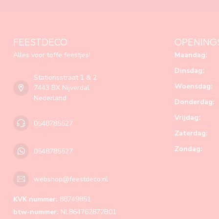
FEESTDECO
OPENING
Alles voor toffe feestjes!
Maandag:
Dinsdag:
Stationsstraat 1 & 2
Woensdag:
7443 BX Nijverdal
Nederland
Donderdag:
Vrijdag:
0548785527
Zaterdag:
Zondag:
0548785527
webshop@feestdeco.nl
KVK nummer:
88749851
btw-nummer:
NL864762872B01