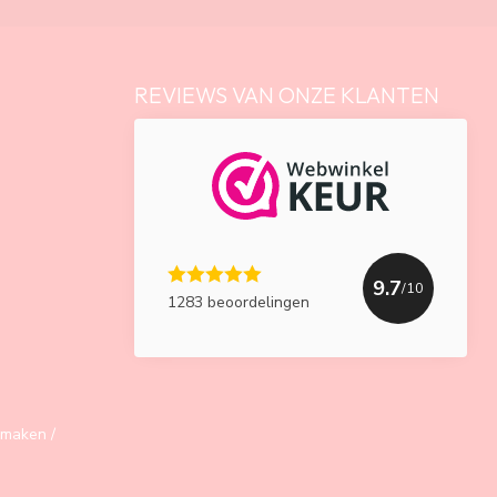
REVIEWS VAN ONZE KLANTEN
9.7
/10
1283 beoordelingen
maken /