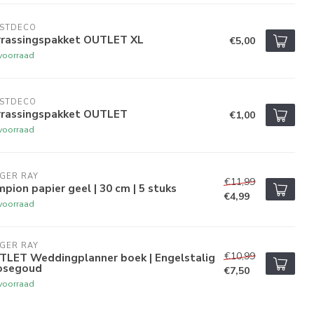
ESTDECO
rrassingspakket OUTLET XL
€5,00
voorraad
ESTDECO
rrassingspakket OUTLET
€1,00
voorraad
GER RAY
€11,99
pion papier geel | 30 cm | 5 stuks
€4,99
voorraad
GER RAY
€10,99
TLET Weddingplanner boek | Engelstalig
Rosegoud
€7,50
voorraad