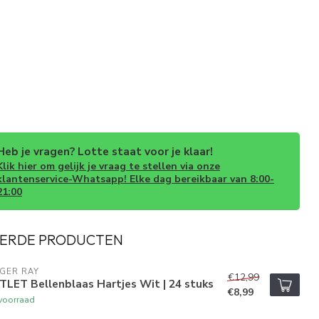
Heb je vragen? Lotte staat voor je klaar!
Klik hier om gelijk je vraag te stellen via onze
klantenservice-Whatsapp! Elke dag bereikbaar van 8:00-
21:00
ERDE PRODUCTEN
GER RAY
€12,99
LET Bellenblaas Hartjes Wit | 24 stuks
€8,99
voorraad