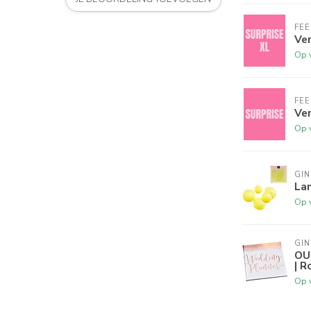
FE
Ve
Op 
FE
Ve
Op 
GIN
Lam
Op 
GIN
OU
| 
Op 