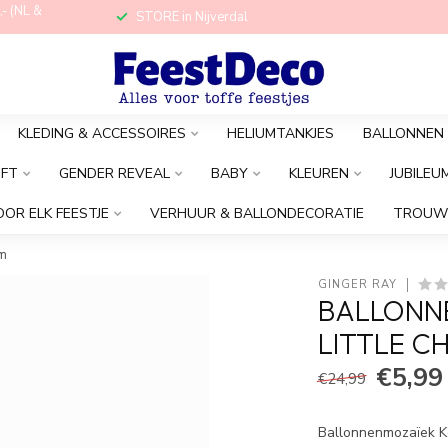
,- (NL &
STORE in Nijverdal
KLEDING & ACCESSOIRES
HELIUMTANKJES
BALLONNEN
OFT
GENDER REVEAL
BABY
KLEUREN
JUBILEU
OOR ELK FEESTJE
VERHUUR & BALLONDECORATIE
TROUW
cm
GINGER RAY
BALLONN
LITTLE CH
€5,99
€24,99
Ballonnenmozaïek Ke