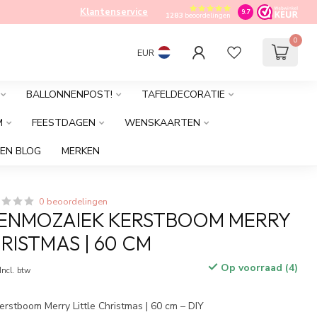
Klantenservice
9.7
1283
beoordelingen
0
EUR
BALLONNENPOST!
TAFELDECORATIE
M
FEESTDAGEN
WENSKAARTEN
EN BLOG
MERKEN
0 beoordelingen
ENMOZAIEK KERSTBOOM MERRY
RISTMAS | 60 CM
Op voorraad (4)
Incl. btw
rstboom Merry Little Christmas | 60 cm – DIY