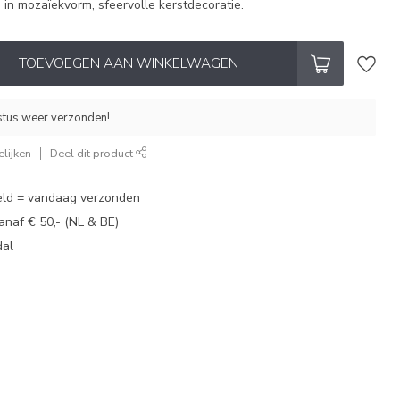
in mozaïekvorm, sfeervolle kerstdecoratie.
TOEVOEGEN AAN WINKELWAGEN
stus weer verzonden!
lijken
Deel dit product
eld = vandaag verzonden
vanaf € 50,- (NL & BE)
dal