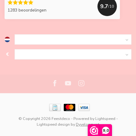
9.7
/10
1283 beoordelingen
€
© Copyright 2026 Feestdeco
- Powered by
Lightspeed
-
Lightspeed design
by
Dyvelopment
9,0