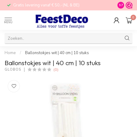
Gratis levering vanaf € 50,- (NL & BE)
STORE in N
9.7
0
MENU
Home
/
Ballonstokjes wit | 40 cm | 10 stuks
Ballonstokjes wit | 40 cm | 10 stuks
(0)
GLOBOS