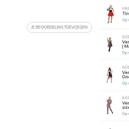
HA
Tir
Op 
JE BEOORDELING TOEVOEGEN
GO
Ve
| M
Op 
GO
Ve
One
Op 
GO
Ve
siz
Op 