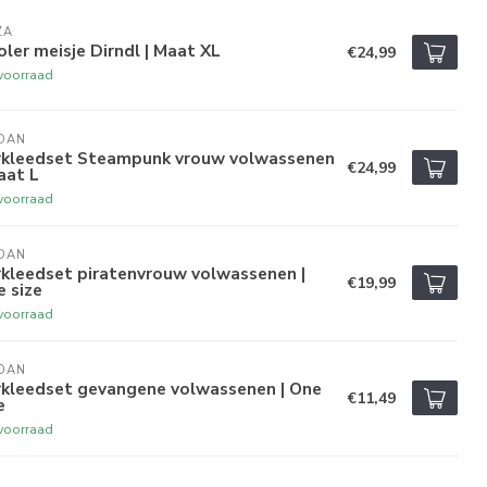
ZA
oler meisje Dirndl | Maat XL
€24,99
voorraad
DAN
rkleedset Steampunk vrouw volwassenen
€24,99
aat L
voorraad
DAN
rkleedset piratenvrouw volwassenen |
€19,99
 size
voorraad
DAN
rkleedset gevangene volwassenen | One
€11,49
e
voorraad