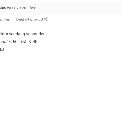
stus weer verzonden!
lijken
Deel dit product
eld = vandaag verzonden
vanaf € 50,- (NL & BE)
dal