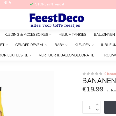
,- (NL &
STORE in Nijverdal
KLEDING & ACCESSOIRES
HELIUMTANKJES
BALLONNEN
OFT
GENDER REVEAL
BABY
KLEUREN
JUBILEU
OOR ELK FEESTJE
VERHUUR & BALLONDECORATIE
TROUW
0 beoo
BANANENPA
€19,99
Incl. bt