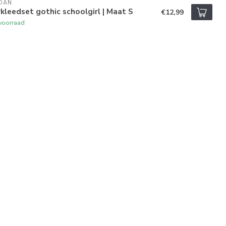
DAN
kleedset gothic schoolgirl | Maat S
€12,99
voorraad