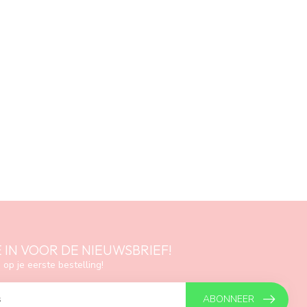
E IN VOOR DE NIEUWSBRIEF!
 op je eerste bestelling!
ABONNEER