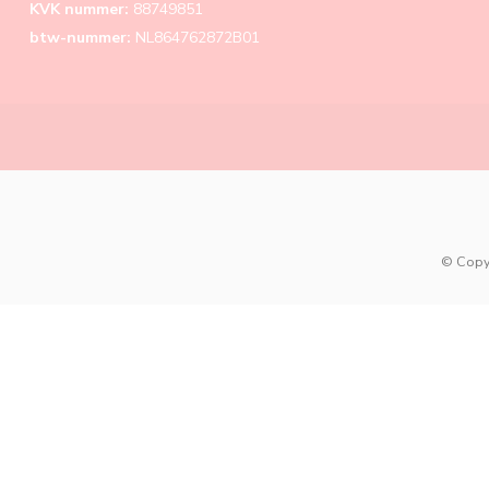
KVK nummer:
88749851
btw-nummer:
NL864762872B01
© Copy