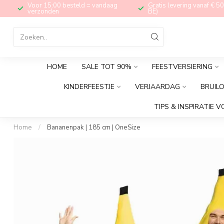
Voor 15:00 besteld = vandaag
Gratis levering vanaf € 50
verzonden
BE)
HOME
SALE TOT 90%
FEESTVERSIERING
KINDERFEESTJE
VERJAARDAG
BRUIL
TIPS & INSPIRATIE V
Home
/
Bananenpak | 185 cm | OneSize