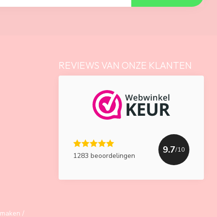
REVIEWS VAN ONZE KLANTEN
9.7
/10
1283 beoordelingen
maken /