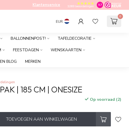
Klantenservice
9.7
1283
beoordelingen
0
EUR
BALLONNENPOST!
TAFELDECORATIE
M
FEESTDAGEN
WENSKAARTEN
EN BLOG
MERKEN
rdelingen
K | 185 CM | ONESIZE
Op voorraad (2)
w
TOEVOEGEN AAN WINKELWAGEN