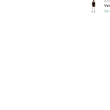
GO
Ver
Op 