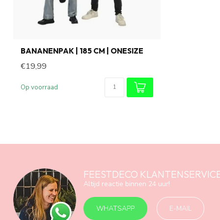
BANANENPAK | 185 CM | ONESIZE
€19,99
Op voorraad
FEESTDECO KLANTENSERVIC
Altijd reactie binnen 24 uur!
WHATSAPP
E-MAIL