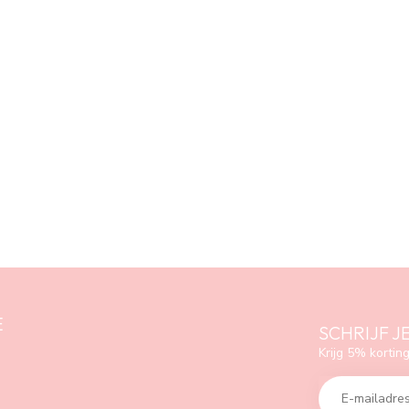
E
SCHRIJF J
Krijg 5% korting