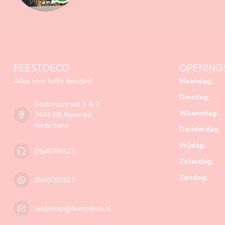
FEESTDECO
OPENING
Alles voor toffe feestjes!
Maandag:
Dinsdag:
Stationsstraat 1 & 2
Woensdag:
7443 BX Nijverdal
Nederland
Donderdag:
Vrijdag:
0548785527
Zaterdag:
Zondag:
0548785527
webshop@feestdeco.nl