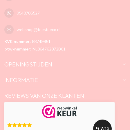
0548785527
webshop@feestdeco.nl
KVK nummer:
88749851
btw-nummer:
NL864762872B01
OPENINGSTIJDEN
INFORMATIE
REVIEWS VAN ONZE KLANTEN
9.7
/10