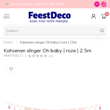
Gratis levering vanaf € 50,- (NL & BE)
STORE in N
9.7
0
MENU
Home
/
Katoenen slinger Oh baby | roze | 2.5m
Katoenen slinger Oh baby | roze | 2.5m
(0)
PARTYDECO