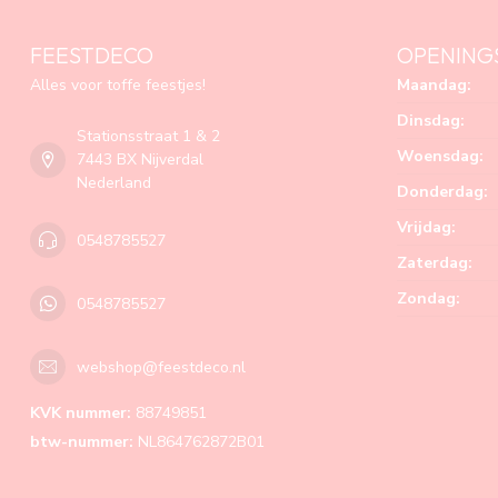
FEESTDECO
OPENING
Alles voor toffe feestjes!
Maandag:
Dinsdag:
Stationsstraat 1 & 2
Woensdag:
7443 BX Nijverdal
Nederland
Donderdag:
Vrijdag:
0548785527
Zaterdag:
Zondag:
0548785527
webshop@feestdeco.nl
KVK nummer:
88749851
btw-nummer:
NL864762872B01