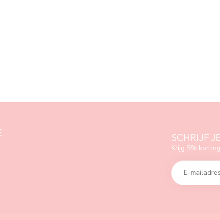
E
SCHRIJF J
Krijg 5% korting