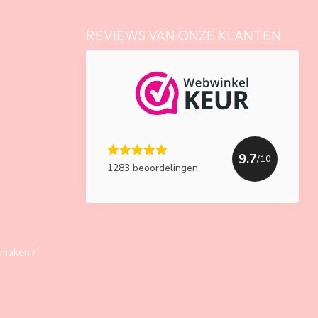
REVIEWS VAN ONZE KLANTEN
9.7
/10
1283 beoordelingen
maken /