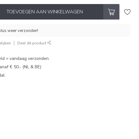
TOEVOEGEN AAN WINKELWAGEN
stus weer verzonden!
lijken
Deel dit product
eld = vandaag verzonden
vanaf € 50,- (NL & BE)
dal