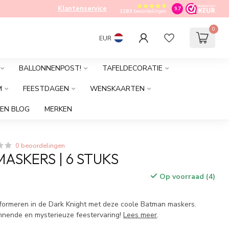
Klantenservice
9.7
1283
beoordelingen
0
EUR
BALLONNENPOST!
TAFELDECORATIE
M
FEESTDAGEN
WENSKAARTEN
EN BLOG
MERKEN
0 beoordelingen
ASKERS | 6 STUKS
Op voorraad (4)
sformeren in de Dark Knight met deze coole Batman maskers.
nnende en mysterieuze feestervaring!
Lees meer
.