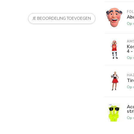
FOL
Abr
JE BEOORDELING TOEVOEGEN
Op 
AM
Kos
4 -
Op 
HA
Tir
Op 
Acc
str
Op 