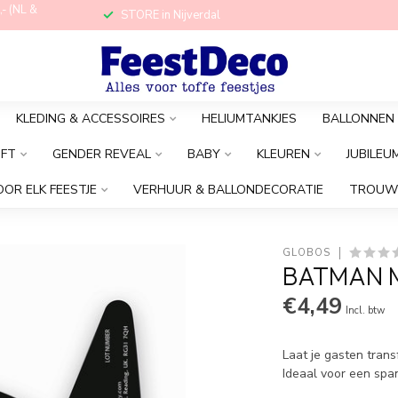
,- (NL &
STORE in Nijverdal
KLEDING & ACCESSOIRES
HELIUMTANKJES
BALLONNEN
OFT
GENDER REVEAL
BABY
KLEUREN
JUBILEU
OOR ELK FEESTJE
VERHUUR & BALLONDECORATIE
TROUW
GLOBOS
BATMAN M
€4,49
Incl. btw
Laat je gasten tran
Ideaal voor een spa