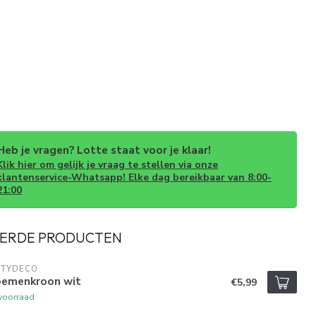
Heb je vragen? Lotte staat voor je klaar!
Klik hier om gelijk je vraag te stellen via onze
klantenservice-Whatsapp! Elke dag bereikbaar van 8:00-
21:00
ERDE PRODUCTEN
RTYDECO
oemenkroon wit
€5,99
voorraad