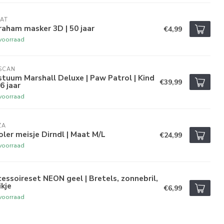
AT
aham masker 3D | 50 jaar
€4,99
voorraad
SCAN
tuum Marshall Deluxe | Paw Patrol | Kind
€39,99
 6 jaar
voorraad
ZA
oler meisje Dirndl | Maat M/L
€24,99
voorraad
essoireset NEON geel | Bretels, zonnebril,
ikje
€6,99
voorraad