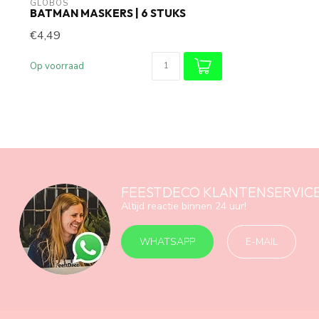
GLOBOS
BATMAN MASKERS | 6 STUKS
€4,49
Op voorraad
FEESTDECO KLANTENSERVIC
Altijd reactie binnen 24 uur!
WHATSAPP
E-MAIL