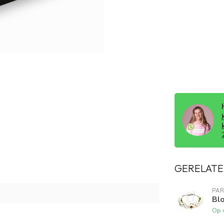
GERELATE
PA
Bl
Op 