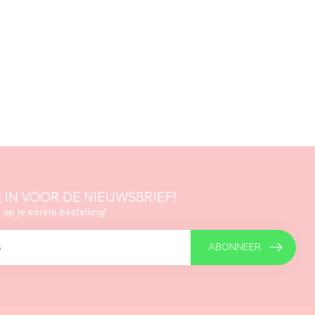
E IN VOOR DE NIEUWSBRIEF!
 op je eerste bestelling!
ABONNEER