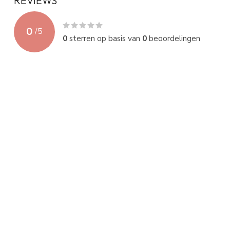
REVIEWS
0
/
5
0
sterren op basis van
0
beoordelingen