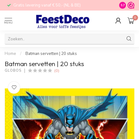
Gratis levering vanaf € 50,- (NL & BE)
STORE in N
9.7
0
MENU
Home
/
Batman servetten | 20 stuks
Batman servetten | 20 stuks
(0)
GLOBOS