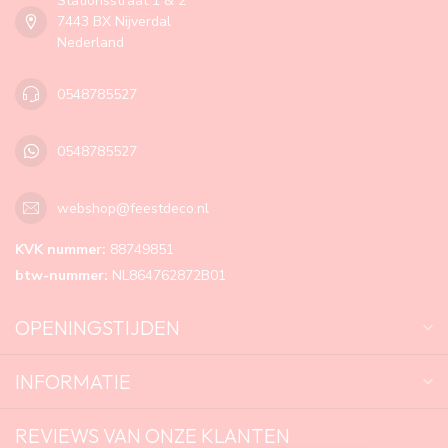
Stationsstraat 1 & 2
7443 BX Nijverdal
Nederland
0548785527
0548785527
webshop@feestdeco.nl
KVK nummer:
88749851
btw-nummer:
NL864762872B01
OPENINGSTIJDEN
INFORMATIE
REVIEWS VAN ONZE KLANTEN