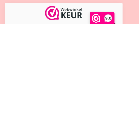
9,0
9.7
/10
1283 beoordelingen
€