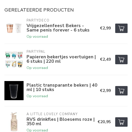
GERELATEERDE PRODUCTEN
PARTYDECO
Vrijgezellenfeest Bekers -
€2,99
Same penis forever - 6 stuks
Op voorraad
PARTYPAL
Papieren bekertjes voertuigen |
€2,49
6 stuks | 220 ml
Op voorraad
Plastic transparante bekers | 40
ml | 10 stuks
€2,99
Op voorraad
A LITTLE LOVELY COMPANY
RVS drinkfles | Bloesems roze |
€20,95
350 ml
Op voorraad