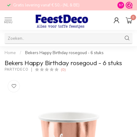
Gratis levering vanaf € 50,- (NL & BE)
STORE in N
9.7
0
MENU
Home
/
Bekers Happy Birthday rosegoud - 6 stuks
Bekers Happy Birthday rosegoud - 6 stuks
(0)
PARTYDECO