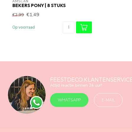
AMSCAN
BEKERS PONY | 8 STUKS
€1,49
€2,99
Op voorraad
FEESTDECO KLANTENSERVIC
Altijd reactie binnen 24 uur!
WHATSAPP
E-MAIL