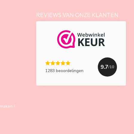
REVIEWS VAN ONZE KLANTEN
9.7
/10
1283 beoordelingen
maken /