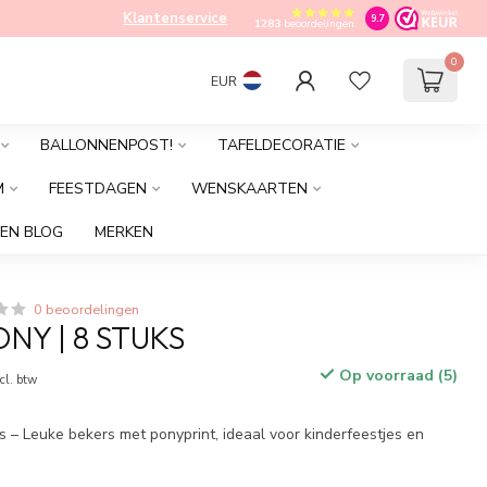
Klantenservice
9.7
1283
beoordelingen
0
EUR
BALLONNENPOST!
TAFELDECORATIE
M
FEESTDAGEN
WENSKAARTEN
EN BLOG
MERKEN
0 beoordelingen
NY | 8 STUKS
Op voorraad (5)
cl. btw
s – Leuke bekers met ponyprint, ideaal voor kinderfeestjes en