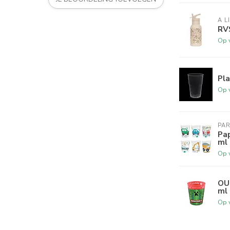
A L
RVS
Op 
Pla
Op 
PAR
Pap
ml
Op 
OUT
ml
Op 