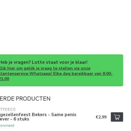
Heb je vragen? Lotte staat voor je klaar!
Klik hier om gelijk je vraag te stellen via onze
klantenservice-Whatsapp! Elke dag bereikbaar van 8:00-
21:00
ERDE PRODUCTEN
RTYDECO
jgezellenfeest Bekers - Same penis
€2,99
ever - 6 stuks
voorraad