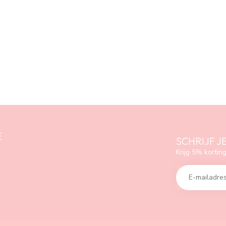
E
SCHRIJF J
Krijg 5% korting