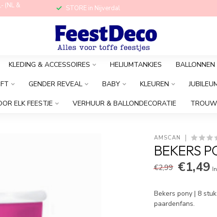
,- (NL &
STORE in Nijverdal
KLEDING & ACCESSOIRES
HELIUMTANKJES
BALLONNEN
OFT
GENDER REVEAL
BABY
KLEUREN
JUBILEU
OOR ELK FEESTJE
VERHUUR & BALLONDECORATIE
TROUW
AMSCAN
BEKERS PO
€1,49
€2,99
In
Bekers pony | 8 stuk
paardenfans.