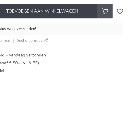
TOEVOEGEN AAN WINKELWAGEN
stus weer verzonden!
lijken
Deel dit product
eld = vandaag verzonden
vanaf € 50,- (NL & BE)
dal