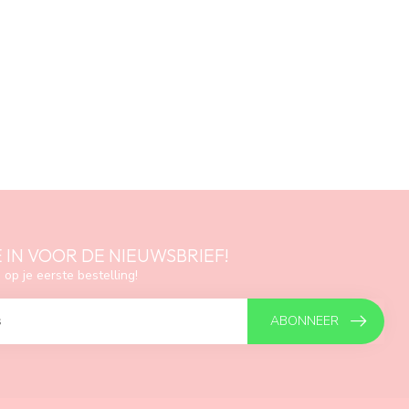
E IN VOOR DE NIEUWSBRIEF!
 op je eerste bestelling!
ABONNEER