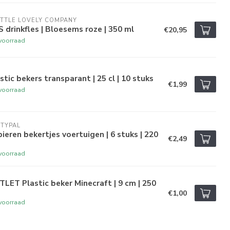
ITTLE LOVELY COMPANY
 drinkfles | Bloesems roze | 350 ml
€20,95
voorraad
stic bekers transparant | 25 cl | 10 stuks
€1,99
voorraad
TYPAL
ieren bekertjes voertuigen | 6 stuks | 220
€2,49
voorraad
LET Plastic beker Minecraft | 9 cm | 250
€1,00
voorraad