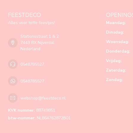
FEESTDECO
OPENING
Alles voor toffe feestjes!
Maandag:
Dinsdag:
Stationsstraat 1 & 2
Woensdag:
7443 BX Nijverdal
Nederland
Donderdag:
Vrijdag:
0548785527
Zaterdag:
Zondag:
0548785527
webshop@feestdeco.nl
KVK nummer:
88749851
btw-nummer:
NL864762872B01