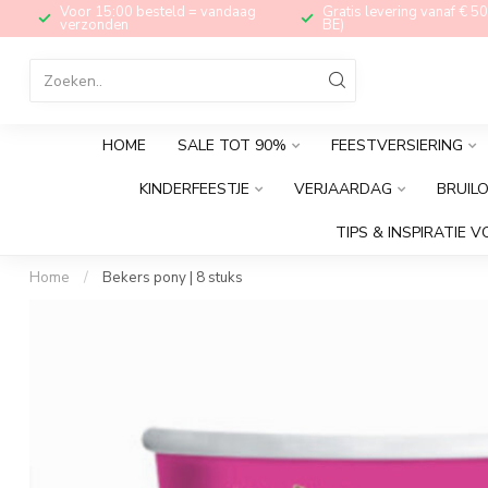
Voor 15:00 besteld = vandaag
Gratis levering vanaf € 50
verzonden
BE)
HOME
SALE TOT 90%
FEESTVERSIERING
KINDERFEESTJE
VERJAARDAG
BRUIL
TIPS & INSPIRATIE V
Home
/
Bekers pony | 8 stuks