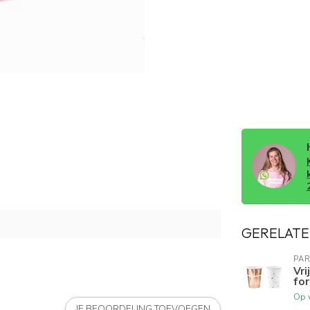
GERELATE
PA
Vri
for
Op 
JE BEOORDELING TOEVOEGEN