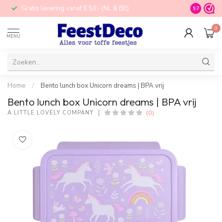
Gratis levering vanaf € 50,- (NL & BE)
STORE in N
9.7
0
MENU
Home
/
Bento lunch box Unicorn dreams | BPA vrij
Bento lunch box Unicorn dreams | BPA vrij
(0)
A LITTLE LOVELY COMPANY