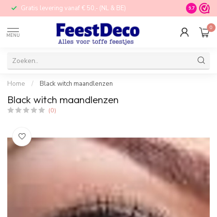
Gratis levering vanaf € 50,- (NL & BE)
STORE in N
9.7
0
MENU
Home
/
Black witch maandlenzen
Black witch maandlenzen
(0)