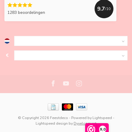
9.7
/10
1283 beoordelingen
€
© Copyright 2026 Feestdeco
- Powered by
Lightspeed
-
Lightspeed design
by
Dyvelopment
9,0