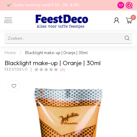
Gratis levering vanaf € 50,- (NL & BE)
STORE in N
9.7
0
MENU
Home
/
Blacklight make-up | Oranje | 30ml
Blacklight make-up | Oranje | 30ml
(0)
FEESTDECO