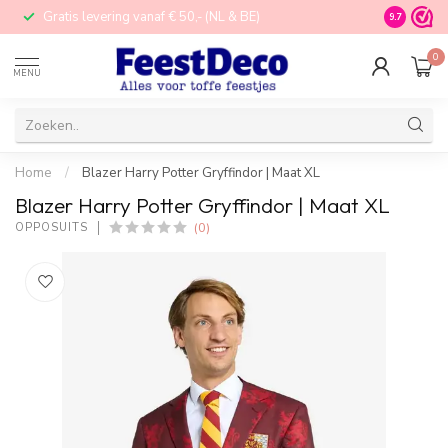
Gratis levering vanaf € 50,- (NL & BE)
STORE in N
9.7
0
MENU
Home
/
Blazer Harry Potter Gryffindor | Maat XL
Blazer Harry Potter Gryffindor | Maat XL
(0)
OPPOSUITS