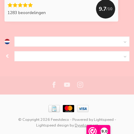
9.7
/10
1283 beoordelingen
€
© Copyright 2026 Feestdeco
- Powered by
Lightspeed
-
Lightspeed design
by
Dyvelopment
9,0