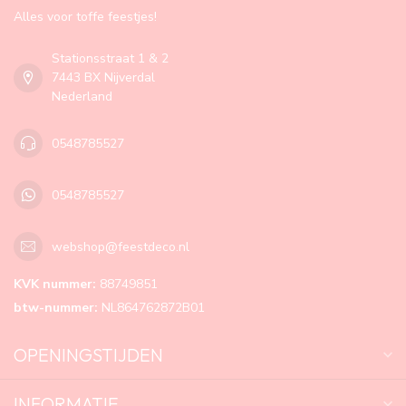
Alles voor toffe feestjes!
Stationsstraat 1 & 2
7443 BX Nijverdal
Nederland
0548785527
0548785527
webshop@feestdeco.nl
KVK nummer:
88749851
btw-nummer:
NL864762872B01
OPENINGSTIJDEN
INFORMATIE