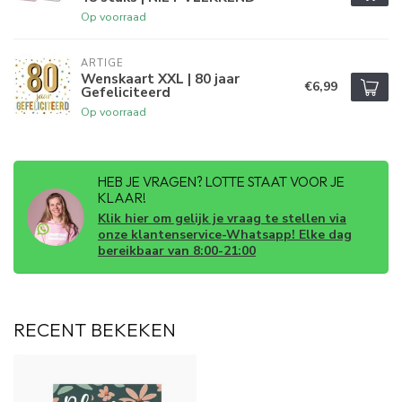
Op voorraad
ARTIGE
Wenskaart XXL | 80 jaar
€6,99
Gefeliciteerd
Op voorraad
HEB JE VRAGEN? LOTTE STAAT VOOR JE
KLAAR!
Klik hier om gelijk je vraag te stellen via
onze klantenservice-Whatsapp! Elke dag
bereikbaar van 8:00-21:00
RECENT BEKEKEN