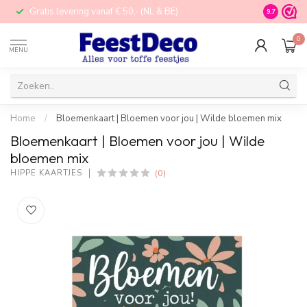
Gratis levering vanaf € 50,- (NL & BE)
STORE in N
9.7
0
MENU
Home
/
Bloemenkaart | Bloemen voor jou | Wilde bloemen mix
Bloemenkaart | Bloemen voor jou | Wilde
bloemen mix
(0)
HIPPE KAARTJES