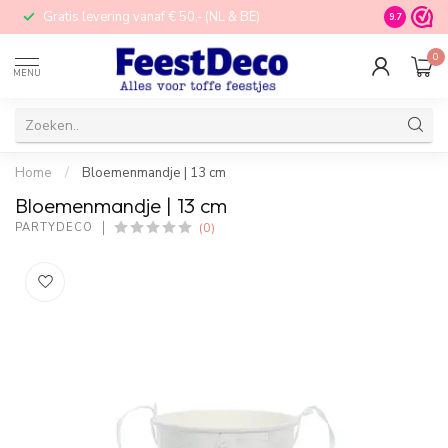
Gratis levering vanaf € 50,- (NL & BE)
STORE in N
9.7
0
MENU
Home
/
Bloemenmandje | 13 cm
Bloemenmandje | 13 cm
(0)
PARTYDECO