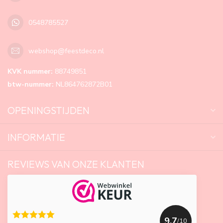
0548785527
webshop@feestdeco.nl
KVK nummer:
88749851
btw-nummer:
NL864762872B01
OPENINGSTIJDEN
INFORMATIE
REVIEWS VAN ONZE KLANTEN
9.7
/10