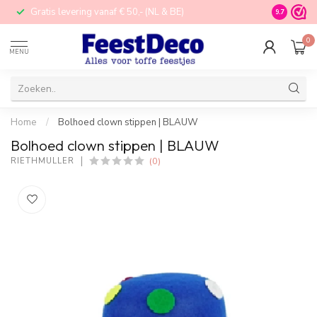
Gratis levering vanaf € 50,- (NL & BE)
STORE in N
9.7
0
MENU
Home
/
Bolhoed clown stippen | BLAUW
Bolhoed clown stippen | BLAUW
(0)
RIETHMÜLLER