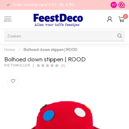
Gratis levering vanaf € 50,- (NL & BE)
STORE in N
9.7
0
MENU
Home
/
Bolhoed clown stippen | ROOD
Bolhoed clown stippen | ROOD
(0)
RIETHMÜLLER