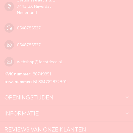
Stationsstraat 1 & 2
7443 BX Nijverdal
Nederland
0548785527
0548785527
webshop@feestdeco.nl
KVK nummer:
88749851
btw-nummer:
NL864762872B01
OPENINGSTIJDEN
INFORMATIE
REVIEWS VAN ONZE KLANTEN