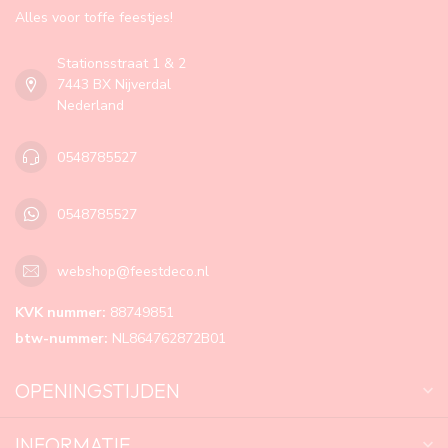
Alles voor toffe feestjes!
Stationsstraat 1 & 2
7443 BX Nijverdal
Nederland
0548785527
0548785527
webshop@feestdeco.nl
KVK nummer:
88749851
btw-nummer:
NL864762872B01
OPENINGSTIJDEN
INFORMATIE