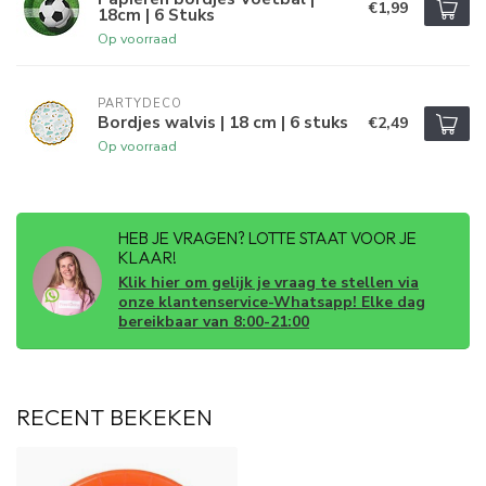
€1,99
18cm | 6 Stuks
Op voorraad
PARTYDECO
Bordjes walvis | 18 cm | 6 stuks
€2,49
Op voorraad
HEB JE VRAGEN? LOTTE STAAT VOOR JE
KLAAR!
Klik hier om gelijk je vraag te stellen via
onze klantenservice-Whatsapp! Elke dag
bereikbaar van 8:00-21:00
RECENT BEKEKEN