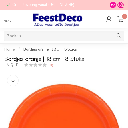
Gratis levering vanaf € 50,- (NL & BE)
STORE in N
9.7
0
MENU
Home
/
Bordjes oranje | 18 cm | 8 Stuks
Bordjes oranje | 18 cm | 8 Stuks
(0)
UNIQUE