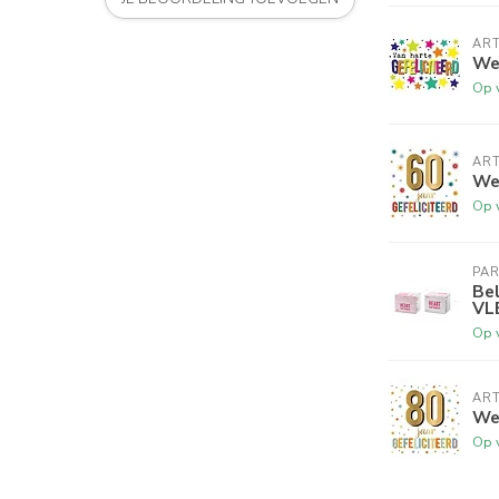
ART
Wen
Op 
ART
Wen
Op 
PA
Bel
VL
Op 
ART
Wen
Op 