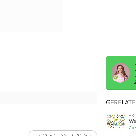
GERELATE
ART
Wen
Op 
JE BEOORDELING TOEVOEGEN