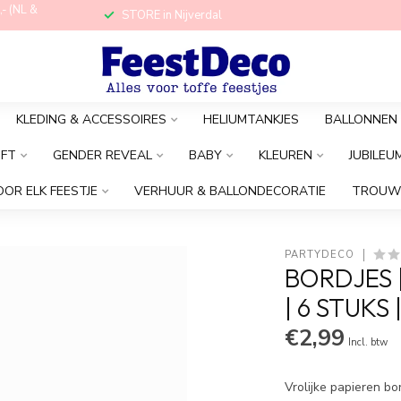
,- (NL &
STORE in Nijverdal
KLEDING & ACCESSOIRES
HELIUMTANKJES
BALLONNEN
OFT
GENDER REVEAL
BABY
KLEUREN
JUBILEU
OOR ELK FEESTJE
VERHUUR & BALLONDECORATIE
TROUW
PARTYDECO
BORDJES 
| 6 STUKS 
€2,99
Incl. btw
Vrolijke papieren b