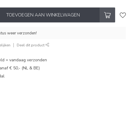
TOEVOEGEN AAN WINKELWAGEN
stus weer verzonden!
lijken
Deel dit product
eld = vandaag verzonden
vanaf € 50,- (NL & BE)
dal