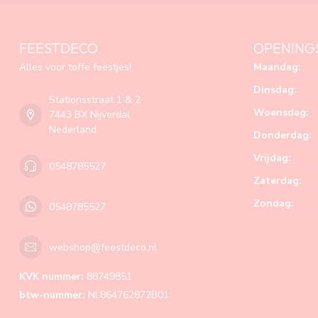
FEESTDECO
OPENING
Alles voor toffe feestjes!
Maandag:
Dinsdag:
Stationsstraat 1 & 2
Woensdag:
7443 BX Nijverdal
Nederland
Donderdag:
Vrijdag:
0548785527
Zaterdag:
Zondag:
0548785527
webshop@feestdeco.nl
KVK nummer:
88749851
btw-nummer:
NL864762872B01