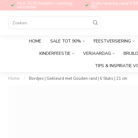
Voor 15:00 besteld = vandaag
Gratis levering vanaf € 50
verzonden
BE)
HOME
SALE TOT 90%
FEESTVERSIERING
KINDERFEESTJE
VERJAARDAG
BRUIL
TIPS & INSPIRATIE V
Home
/
Bordjes | Gekleurd met Gouden rand | 6 Stuks | 21 cm