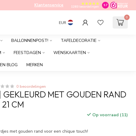
Klantenservice
9.7
1283
beoordelingen
0
EUR
BALLONNENPOST!
TAFELDECORATIE
M
FEESTDAGEN
WENSKAARTEN
EN BLOG
MERKEN
0 beoordelingen
| GEKLEURD MET GOUDEN RAND
| 21 CM
Op voorraad (11)
ordjes met gouden rand voor een chique touch!