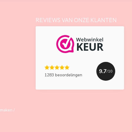
REVIEWS VAN ONZE KLANTEN
9.7
/10
1283 beoordelingen
maken /