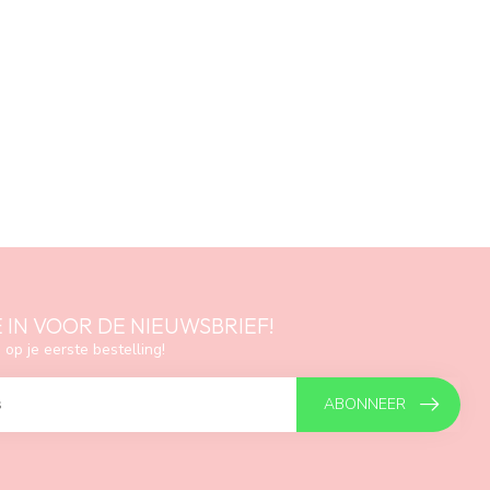
E IN VOOR DE NIEUWSBRIEF!
 op je eerste bestelling!
ABONNEER