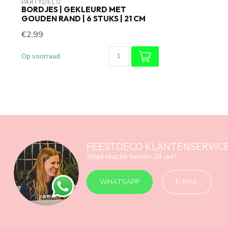
PARTYDECO
BORDJES | GEKLEURD MET
GOUDEN RAND | 6 STUKS | 21 CM
€2,99
Op voorraad
FEESTDECO KLANTENSERVIC
Altijd reactie binnen 24 uur!
WHATSAPP
E-MAIL