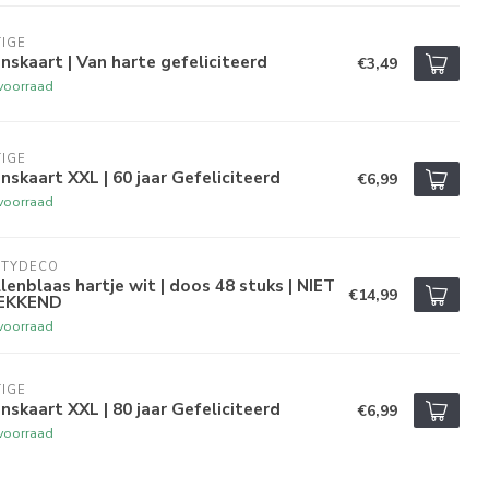
IGE
skaart | Van harte gefeliciteerd
€3,49
voorraad
IGE
skaart XXL | 60 jaar Gefeliciteerd
€6,99
voorraad
RTYDECO
lenblaas hartje wit | doos 48 stuks | NIET
€14,99
EKKEND
voorraad
IGE
skaart XXL | 80 jaar Gefeliciteerd
€6,99
voorraad