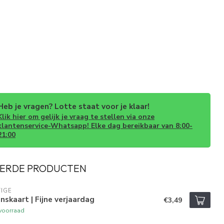
Heb je vragen? Lotte staat voor je klaar!
Klik hier om gelijk je vraag te stellen via onze
klantenservice-Whatsapp! Elke dag bereikbaar van 8:00-
21:00
ERDE PRODUCTEN
IGE
skaart | Fijne verjaardag
€3,49
voorraad