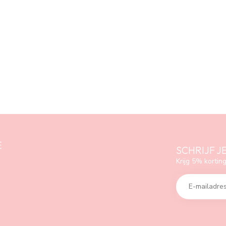
E
SCHRIJF J
Krijg 5% korting