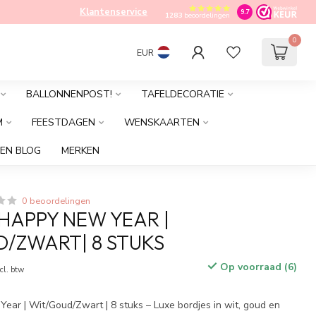
Klantenservice
9.7
1283
beoordelingen
0
EUR
BALLONNENPOST!
TAFELDECORATIE
M
FEESTDAGEN
WENSKAARTEN
EN BLOG
MERKEN
0 beoordelingen
HAPPY NEW YEAR |
/ZWART| 8 STUKS
Op voorraad (6)
cl. btw
ear | Wit/Goud/Zwart | 8 stuks – Luxe bordjes in wit, goud en