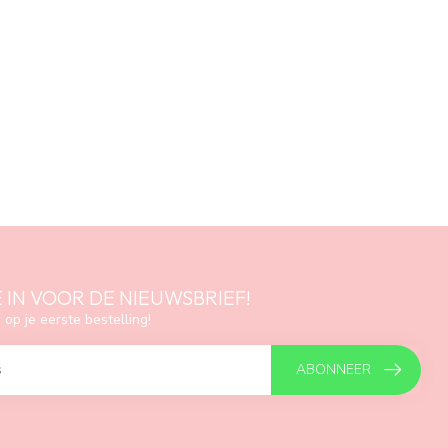
E IN VOOR DE NIEUWSBRIEF!
 op je eerste bestelling!
ABONNEER