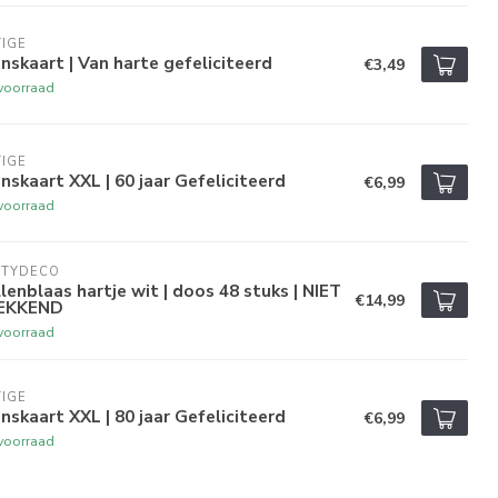
IGE
skaart | Van harte gefeliciteerd
€3,49
voorraad
IGE
skaart XXL | 60 jaar Gefeliciteerd
€6,99
voorraad
RTYDECO
lenblaas hartje wit | doos 48 stuks | NIET
€14,99
EKKEND
voorraad
IGE
skaart XXL | 80 jaar Gefeliciteerd
€6,99
voorraad