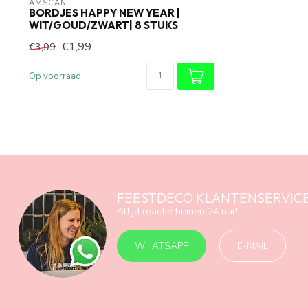
AMSCAN
BORDJES HAPPY NEW YEAR |
WIT/GOUD/ZWART| 8 STUKS
€1,99
€3,99
Op voorraad
FEESTDECO KLANTENSERVIC
Altijd reactie binnen 24 uur!
WHATSAPP
E-MAIL