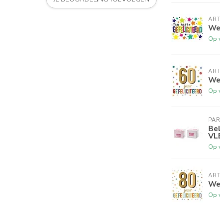
ART
Wen
Op 
ART
Wen
Op 
PA
Bel
VL
Op 
ART
Wen
Op 