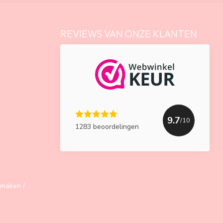
REVIEWS VAN ONZE KLANTEN
9.7
/10
1283 beoordelingen
maken /