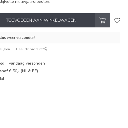
stijlvolle nieuwjaarsfeesten.
TOEVOEGEN AAN WINKELWAGEN
stus weer verzonden!
lijken
Deel dit product
eld = vandaag verzonden
vanaf € 50,- (NL & BE)
dal