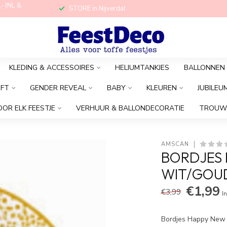
,- (NL &
STORE in Nijverdal
KLEDING & ACCESSOIRES
HELIUMTANKJES
BALLONNEN
OFT
GENDER REVEAL
BABY
KLEUREN
JUBILEU
OOR ELK FEESTJE
VERHUUR & BALLONDECORATIE
TROUW
AMSCAN
BORDJES 
WIT/GOUD
€1,99
€3,99
In
Bordjes Happy New Y