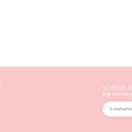
E
SCHRIJF J
Krijg 5% korting