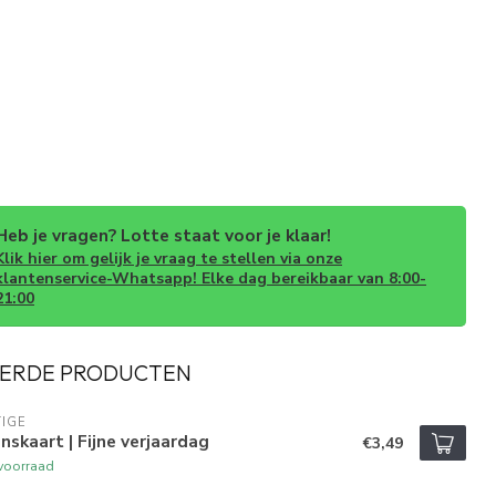
Heb je vragen? Lotte staat voor je klaar!
Klik hier om gelijk je vraag te stellen via onze
klantenservice-Whatsapp! Elke dag bereikbaar van 8:00-
21:00
ERDE PRODUCTEN
IGE
skaart | Fijne verjaardag
€3,49
voorraad