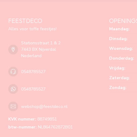
FEESTDECO
OPENING
Alles voor toffe feestjes!
Maandag:
Dinsdag:
Stationsstraat 1 & 2
Woensdag:
7443 BX Nijverdal
Nederland
Donderdag:
Vrijdag:
0548785527
Zaterdag:
Zondag:
0548785527
webshop@feestdeco.nl
KVK nummer:
88749851
btw-nummer:
NL864762872B01