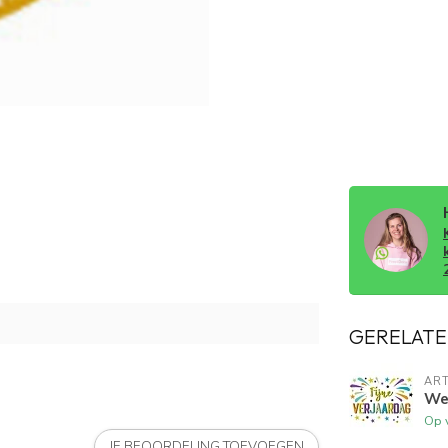
GERELATE
ART
Wen
Op 
JE BEOORDELING TOEVOEGEN