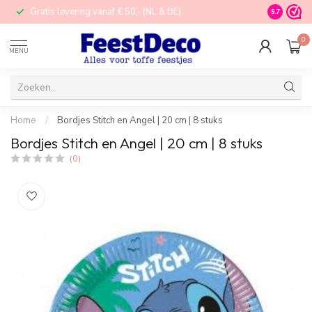
Gratis levering vanaf € 50,- (NL & BE)
STORE in N
9.7
0
MENU
Home
/
Bordjes Stitch en Angel | 20 cm | 8 stuks
Bordjes Stitch en Angel | 20 cm | 8 stuks
(0)