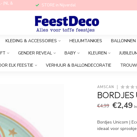
,- (NL &
STORE in Nijverdal
KLEDING & ACCESSOIRES
HELIUMTANKJES
BALLONNEN
OFT
GENDER REVEAL
BABY
KLEUREN
JUBILEU
OOR ELK FEESTJE
VERHUUR & BALLONDECORATIE
TROUW
AMSCAN
BORDJES U
€2,49
€4,99
In
Bordjes Unicorn | Ec
ideaal voor sprookje