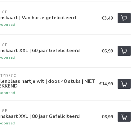
IGE
skaart | Van harte gefeliciteerd
€3,49
voorraad
IGE
skaart XXL | 60 jaar Gefeliciteerd
€6,99
voorraad
RTYDECO
lenblaas hartje wit | doos 48 stuks | NIET
€14,99
EKKEND
voorraad
IGE
skaart XXL | 80 jaar Gefeliciteerd
€6,99
voorraad