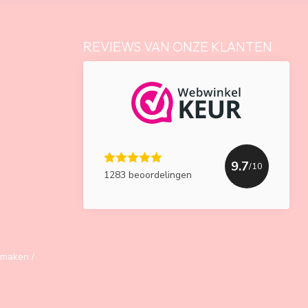
REVIEWS VAN ONZE KLANTEN
9.7
/10
1283 beoordelingen
maken /