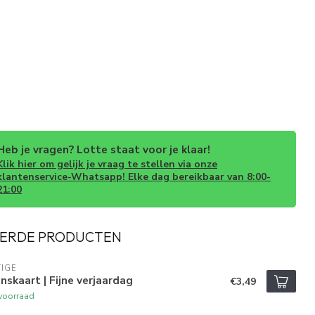
Heb je vragen? Lotte staat voor je klaar!
Klik hier om gelijk je vraag te stellen via onze
klantenservice-Whatsapp! Elke dag bereikbaar van 8:00-
21:00
ERDE PRODUCTEN
IGE
skaart | Fijne verjaardag
€3,49
voorraad