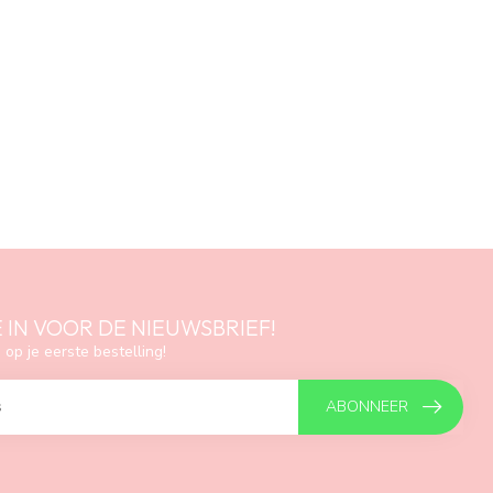
E IN VOOR DE NIEUWSBRIEF!
 op je eerste bestelling!
ABONNEER