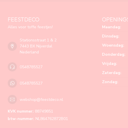
FEESTDECO
OPENING
Alles voor toffe feestjes!
Maandag:
Dinsdag:
Stationsstraat 1 & 2
Woensdag:
7443 BX Nijverdal
Nederland
Donderdag:
Vrijdag:
0548785527
Zaterdag:
Zondag:
0548785527
webshop@feestdeco.nl
KVK nummer:
88749851
btw-nummer:
NL864762872B01