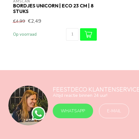
AMSCAN
BORDJES UNICORN | ECO 23 CM | 8
STUKS
€2,49
€4,99
Op voorraad
FEESTDECO KLANTENSERVIC
Altijd reactie binnen 24 uur!
WHATSAPP
E-MAIL