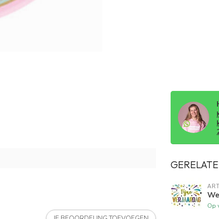
GERELATE
ART
Wen
Op 
JE BEOORDELING TOEVOEGEN