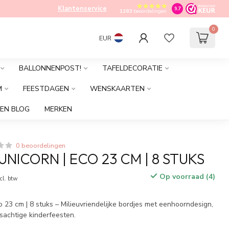
Klantenservice
9.7
1283
beoordelingen
0
EUR
BALLONNENPOST!
TAFELDECORATIE
M
FEESTDAGEN
WENSKAARTEN
EN BLOG
MERKEN
0 beoordelingen
NICORN | ECO 23 CM | 8 STUKS
Op voorraad (4)
cl. btw
o 23 cm | 8 stuks – Milieuvriendelijke bordjes met eenhoorndesign,
sachtige kinderfeesten.