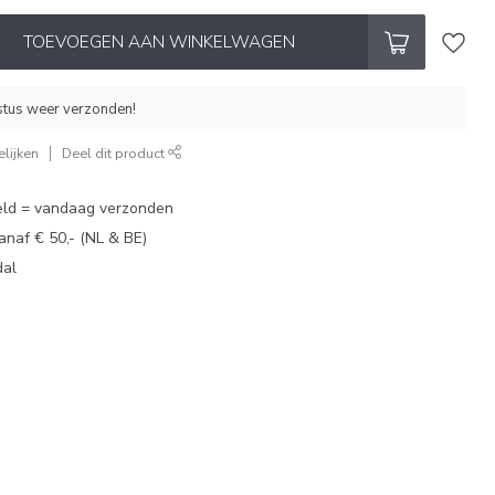
TOEVOEGEN AAN WINKELWAGEN
stus weer verzonden!
lijken
Deel dit product
eld = vandaag verzonden
vanaf € 50,- (NL & BE)
dal