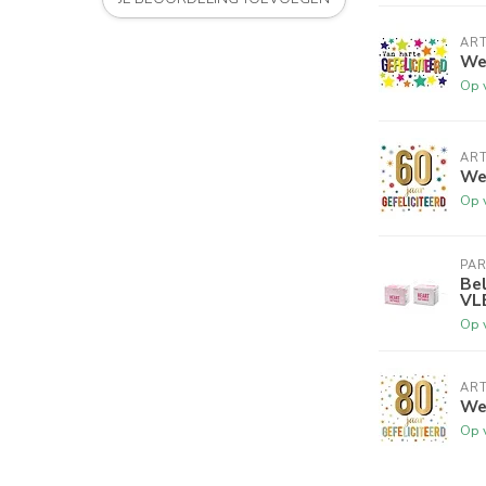
ART
Wen
Op 
ART
Wen
Op 
PA
Bel
VL
Op 
ART
Wen
Op 