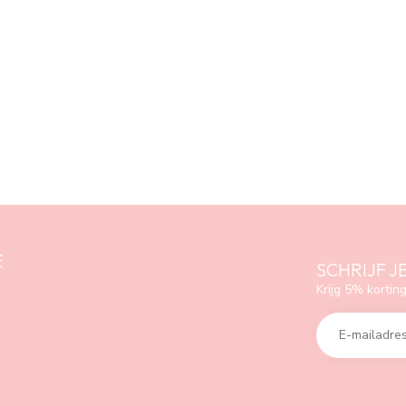
E
SCHRIJF J
Krijg 5% korting