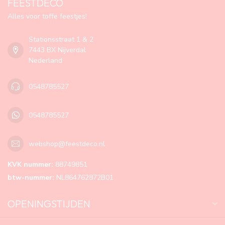
FEESTDECO
Alles voor toffe feestjes!
Stationsstraat 1 & 2
7443 BX Nijverdal
Nederland
0548785527
0548785527
webshop@feestdeco.nl
KVK nummer:
88749851
btw-nummer:
NL864762872B01
OPENINGSTIJDEN