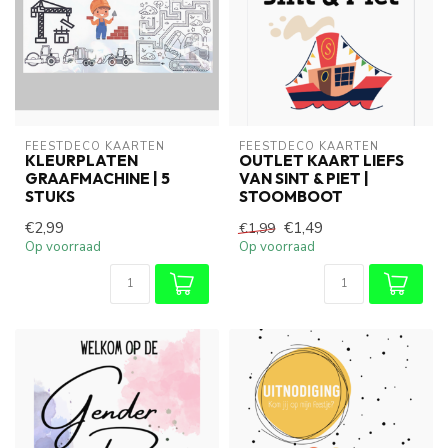
FEESTDECO KAARTEN
FEESTDECO KAARTEN
KLEURPLATEN
OUTLET KAART LIEFS
GRAAFMACHINE | 5
VAN SINT & PIET |
STUKS
STOOMBOOT
€2,99
€1,49
€1,99
Op voorraad
Op voorraad