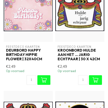
FEESTDECO KAARTEN
FEESTDECO KAARTEN
DEURBORD HAPPY
KROONBORD HULDE
BIRTHDAY HIPPIE
AAN HET ... JARIG
FLOWER | 32X40CM
ECHTPAAR | 30 X 42CM
€2,49
€2,49
Op voorraad
Op voorraad