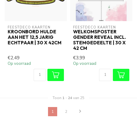
FEESTDECO KAARTEN
FEESTDECO KAARTEN
KROONBORD HULDE
WELKOMSPOSTER
AAN HET 12,5 JARIG
GENDER REVEAL INCL.
ECHTPAAR | 30 X 42CM
STEMGEDEELTE | 30 X
42 CM
€2,49
€3,99
Op voorraad
Op voorraad
Toon
1
-
24
van 25
1
2