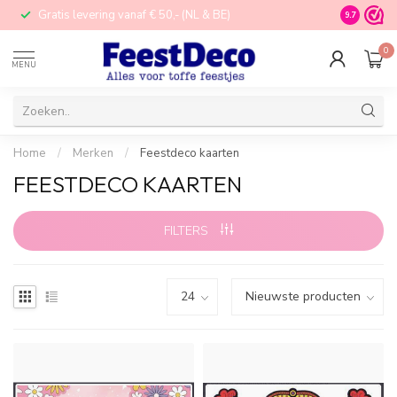
Gratis levering vanaf € 50,- (NL & BE)
STORE in N
9.7
0
MENU
Home
/
Merken
/
Feestdeco kaarten
FEESTDECO KAARTEN
FILTERS