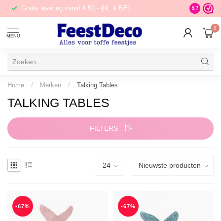
Gratis levering vanaf € 50,- (NL & BE)
STORE in N
9.7
0
MENU
Home
/
Merken
/
Talking Tables
TALKING TABLES
FILTERS
-67%
-67%