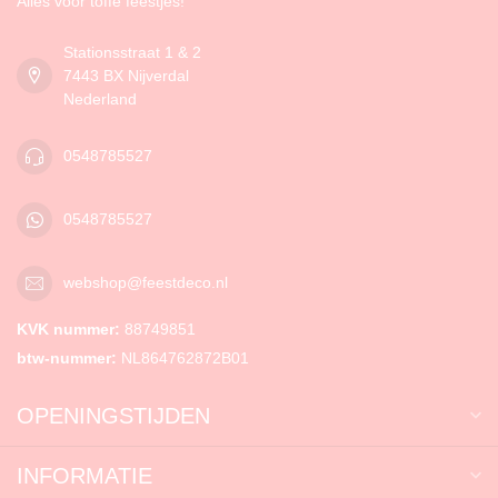
Alles voor toffe feestjes!
Stationsstraat 1 & 2
7443 BX Nijverdal
Nederland
0548785527
0548785527
webshop@feestdeco.nl
KVK nummer:
88749851
btw-nummer:
NL864762872B01
OPENINGSTIJDEN
INFORMATIE