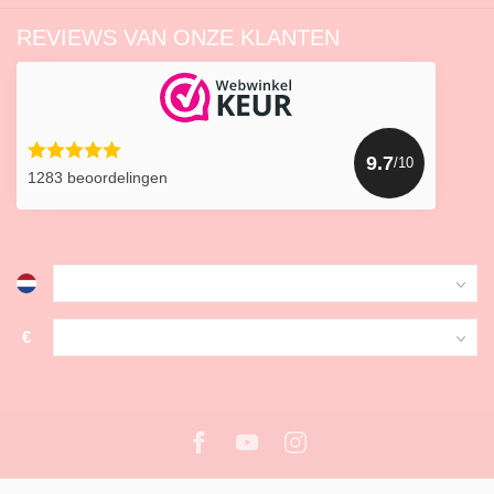
REVIEWS VAN ONZE KLANTEN
9.7
/10
1283 beoordelingen
€