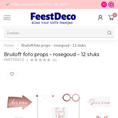
Gratis levering vanaf € 50,- (NL & BE)
STORE in N
9.7
0
MENU
Home
/
Bruiloft foto props - rosegoud - 12 stuks
Bruiloft foto props - rosegoud - 12 stuks
(0)
PARTYDECO