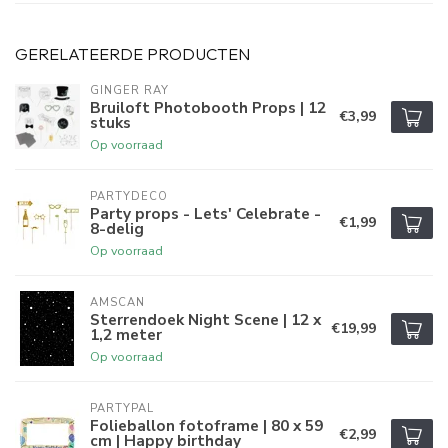
GERELATEERDE PRODUCTEN
GINGER RAY
Bruiloft Photobooth Props | 12
€3,99
stuks
Op voorraad
PARTYDECO
Party props - Lets' Celebrate -
€1,99
8-delig
Op voorraad
AMSCAN
Sterrendoek Night Scene | 12 x
€19,99
1,2 meter
Op voorraad
PARTYPAL
Folieballon fotoframe | 80 x 59
€2,99
cm | Happy birthday