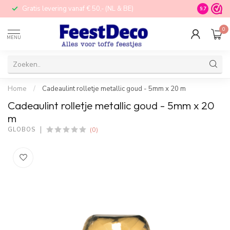
Gratis levering vanaf € 50,- (NL & BE)
STORE in N
9.7
0
MENU
Home
/
Cadeaulint rolletje metallic goud - 5mm x 20 m
Cadeaulint rolletje metallic goud - 5mm x 20
m
(0)
GLOBOS