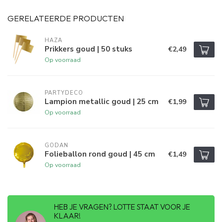
GERELATEERDE PRODUCTEN
HAZA
Prikkers goud | 50 stuks
€2,49
Op voorraad
PARTYDECO
Lampion metallic goud | 25 cm
€1,99
Op voorraad
GODAN
Folieballon rond goud | 45 cm
€1,49
Op voorraad
HEB JE VRAGEN? LOTTE STAAT VOOR JE
KLAAR!