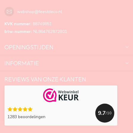
webshop@feestdeco.nl
KVK nummer:
88749851
btw-nummer:
NL864762872B01
OPENINGSTIJDEN
INFORMATIE
REVIEWS VAN ONZE KLANTEN
9.7
/10
1283 beoordelingen