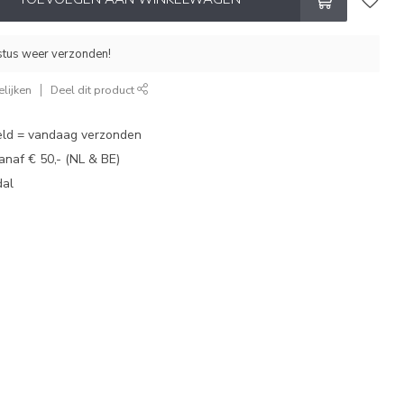
stus weer verzonden!
lijken
Deel dit product
eld = vandaag verzonden
vanaf € 50,- (NL & BE)
dal