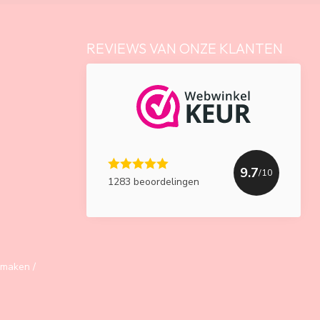
REVIEWS VAN ONZE KLANTEN
9.7
/10
1283 beoordelingen
maken /