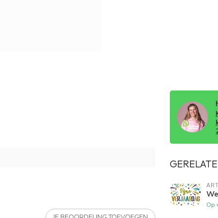
GERELATE
ART
Wen
Op 
JE BEOORDELING TOEVOEGEN