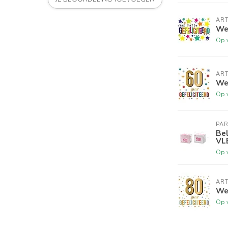
ART
Wen
Op 
ART
Wen
Op 
PA
Bel
VL
Op 
ART
Wen
Op 