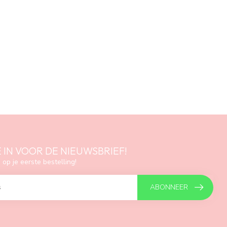
E IN VOOR DE NIEUWSBRIEF!
 op je eerste bestelling!
ABONNEER