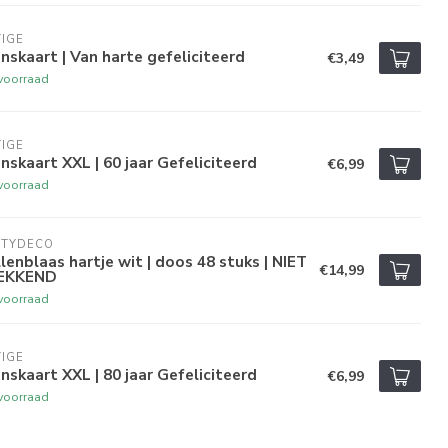
IGE
skaart | Van harte gefeliciteerd
€3,49
voorraad
IGE
skaart XXL | 60 jaar Gefeliciteerd
€6,99
voorraad
RTYDECO
lenblaas hartje wit | doos 48 stuks | NIET
€14,99
EKKEND
voorraad
IGE
skaart XXL | 80 jaar Gefeliciteerd
€6,99
voorraad