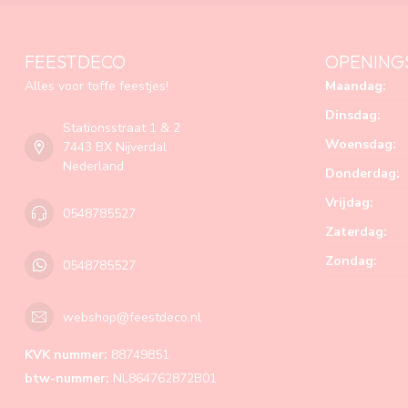
FEESTDECO
OPENING
Alles voor toffe feestjes!
Maandag:
Dinsdag:
Stationsstraat 1 & 2
Woensdag:
7443 BX Nijverdal
Nederland
Donderdag:
Vrijdag:
0548785527
Zaterdag:
Zondag:
0548785527
webshop@feestdeco.nl
KVK nummer:
88749851
btw-nummer:
NL864762872B01