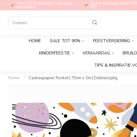
Voor 15:00 besteld = vandaag
Gratis levering vanaf € 50
verzonden
BE)
HOME
SALE TOT 90%
FEESTVERSIERING
KINDERFEESTJE
VERJAARDAG
BRUIL
TIPS & INSPIRATIE V
Home
/
Cadeaupapier Rocket | 70cm x 2m | Dubbelzijdig