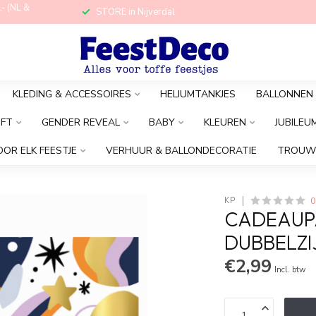
,- (NL &
STORE in Nijverdal
KLEDING & ACCESSOIRES
HELIUMTANKJES
BALLONNEN
OFT
GENDER REVEAL
BABY
KLEUREN
JUBILEU
OOR ELK FEESTJE
VERHUUR & BALLONDECORATIE
TROUW
0
KP
CADEAUPA
DUBBELZI
€2,99
Incl. btw