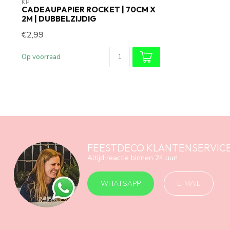
KP
CADEAUPAPIER ROCKET | 70CM X
2M | DUBBELZIJDIG
€2,99
Op voorraad
FEESTDECO KLANTENSERVIC
Altijd reactie binnen 24 uur!
WHATSAPP
E-MAIL