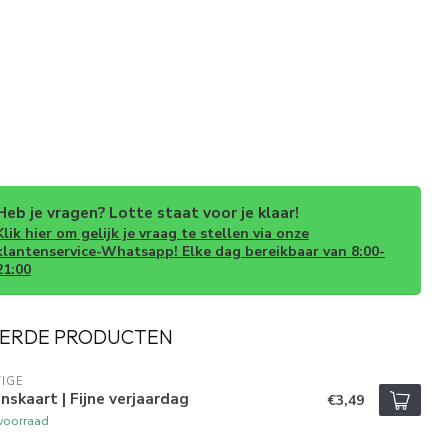
Heb je vragen? Lotte staat voor je klaar!
Klik hier om gelijk je vraag te stellen via onze
klantenservice-Whatsapp! Elke dag bereikbaar van 8:00-
21:00
ERDE PRODUCTEN
IGE
skaart | Fijne verjaardag
€3,49
voorraad