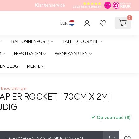
Klantenservice
9.7
1283
beoordelingen
0
EUR
BALLONNENPOST!
TAFELDECORATIE
M
FEESTDAGEN
WENSKAARTEN
EN BLOG
MERKEN
 beoordelingen
PIER ROCKET | 70CM X 2M |
JDIG
Op voorraad (9)
TOEVOEGEN AAN WINKELWAGEN