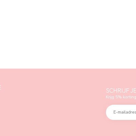
E
SCHRIJF J
Krijg 5% korting