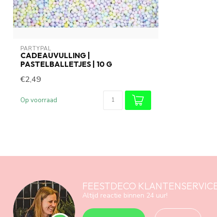
PARTYPAL
CADEAUVULLING |
PASTELBALLETJES | 10 G
€2,49
Op voorraad
FEESTDECO KLANTENSERVIC
Altijd reactie binnen 24 uur!