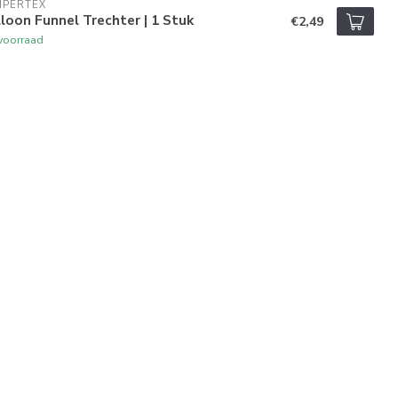
MPERTEX
loon Funnel Trechter | 1 Stuk
€2,49
voorraad