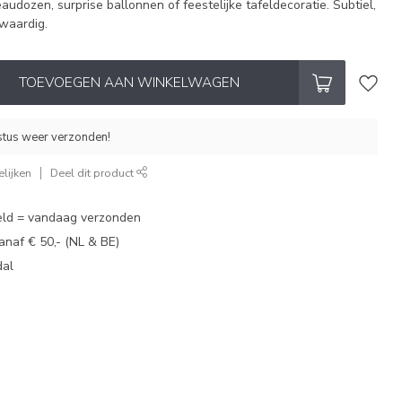
eaudozen, surprise ballonnen of feestelijke tafeldecoratie. Subtiel,
mwaardig.
TOEVOEGEN AAN WINKELWAGEN
stus weer verzonden!
lijken
Deel dit product
eld = vandaag verzonden
vanaf € 50,- (NL & BE)
dal