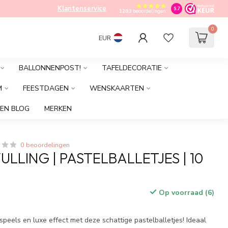
Klantenservice
9.7
1283
beoordelingen
0
EUR
BALLONNENPOST!
TAFELDECORATIE
M
FEESTDAGEN
WENSKAARTEN
EN BLOG
MERKEN
0 beoordelingen
LLING | PASTELBALLETJES | 10
Op voorraad (6)
peels en luxe effect met deze schattige pastelballetjes! Ideaal