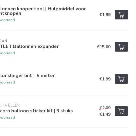
lonnen knoper tool | Hulpmiddel voor
chtknopen
€1,99
voorraad
DAN
TLET Ballonnen expander
€15,00
voorraad
lonslinger lint - 5 meter
€1,99
voorraad
ETHMÜLLER
€2,99
corn balloon sticker kit | 3 stuks
€1,49
voorraad