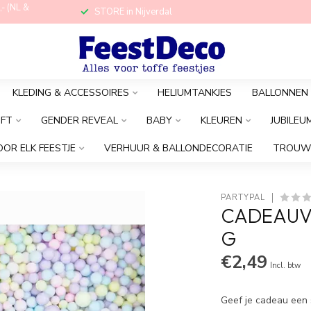
,- (NL &
STORE in Nijverdal
KLEDING & ACCESSOIRES
HELIUMTANKJES
BALLONNEN
OFT
GENDER REVEAL
BABY
KLEUREN
JUBILEU
OOR ELK FEESTJE
VERHUUR & BALLONDECORATIE
TROUW
PARTYPAL
CADEAUVU
G
€2,49
Incl. btw
Geef je cadeau een s