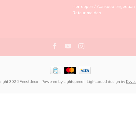
Herroepen / Aankoop ongedaan 
Retour melden
right 2026 Feestdeco
- Powered by
Lightspeed
-
Lightspeed design
by
Dyve