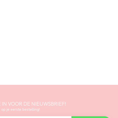
E IN VOOR DE NIEUWSBRIEF!
 op je eerste bestelling!