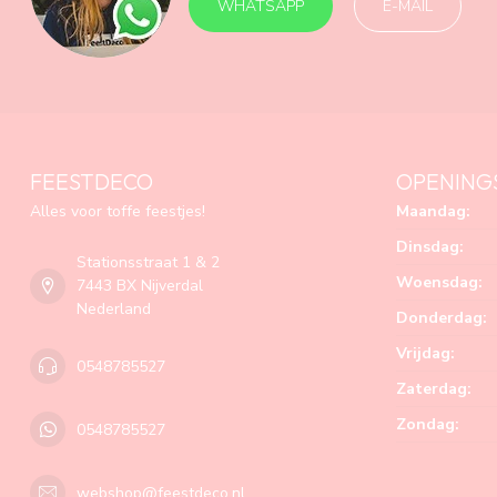
WHATSAPP
E-MAIL
FEESTDECO
OPENING
Alles voor toffe feestjes!
Maandag:
Dinsdag:
Stationsstraat 1 & 2
Woensdag:
7443 BX Nijverdal
Nederland
Donderdag:
Vrijdag:
0548785527
Zaterdag:
Zondag:
0548785527
webshop@feestdeco.nl