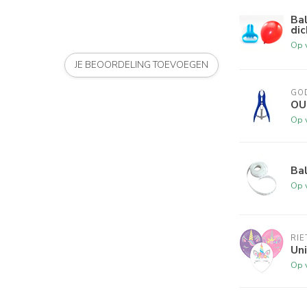
Bal
di
Op 
JE BEOORDELING TOEVOEGEN
GO
OU
Op 
Bal
Op 
RI
Uni
Op 