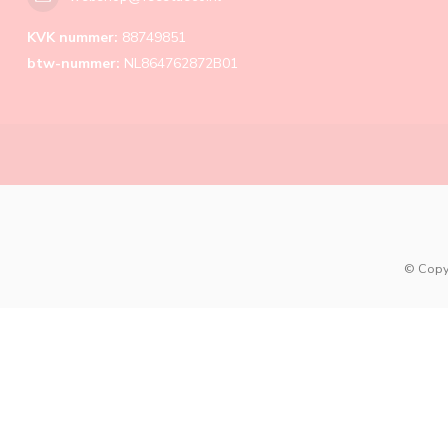
KVK nummer:
88749851
btw-nummer:
NL864762872B01
© Copy