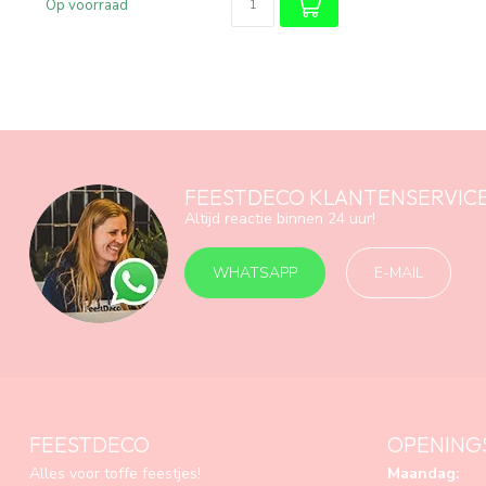
Op voorraad
FEESTDECO KLANTENSERVIC
Altijd reactie binnen 24 uur!
WHATSAPP
E-MAIL
FEESTDECO
OPENING
Alles voor toffe feestjes!
Maandag: