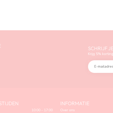
E
SCHRIJF J
Krijg 5% korting
STIJDEN
INFORMATIE
10:00 - 17:00
Over ons