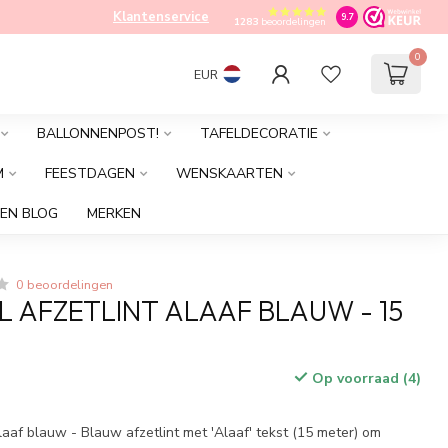
Klantenservice
9.7
1283
beoordelingen
0
EUR
BALLONNENPOST!
TAFELDECORATIE
M
FEESTDAGEN
WENSKAARTEN
EN BLOG
MERKEN
0 beoordelingen
 AFZETLINT ALAAF BLAUW - 15
Op voorraad (4)
laaf blauw - Blauw afzetlint met 'Alaaf' tekst (15 meter) om