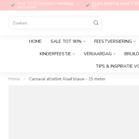
Voor 15:00 besteld = vandaag
Gratis levering vanaf € 50
verzonden
BE)
HOME
SALE TOT 90%
FEESTVERSIERING
KINDERFEESTJE
VERJAARDAG
BRUIL
TIPS & INSPIRATIE V
Home
/
Carnaval afzetlint Alaaf blauw - 15 meter