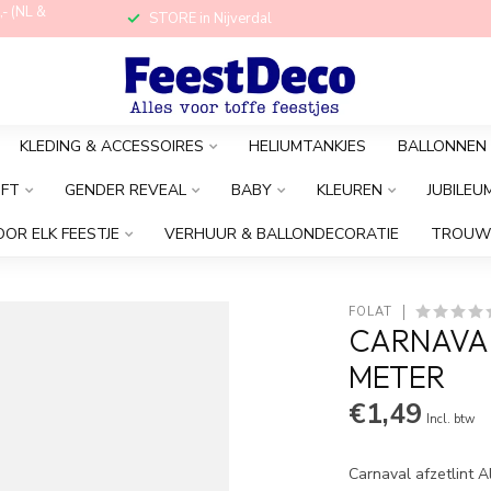
,- (NL &
STORE in Nijverdal
KLEDING & ACCESSOIRES
HELIUMTANKJES
BALLONNEN
OFT
GENDER REVEAL
BABY
KLEUREN
JUBILEU
OOR ELK FEESTJE
VERHUUR & BALLONDECORATIE
TROUW
FOLAT
CARNAVAL
METER
€1,49
Incl. btw
Carnaval afzetlint A