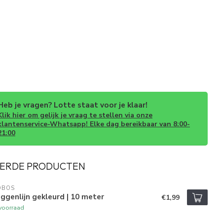
Heb je vragen? Lotte staat voor je klaar!
Klik hier om gelijk je vraag te stellen via onze
klantenservice-Whatsapp! Elke dag bereikbaar van 8:00-
21:00
ERDE PRODUCTEN
OBOS
ggenlijn gekleurd | 10 meter
€1,99
voorraad