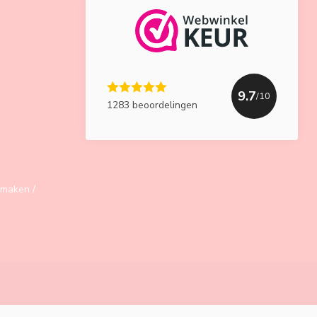
9.7
/10
1283 beoordelingen
maken /