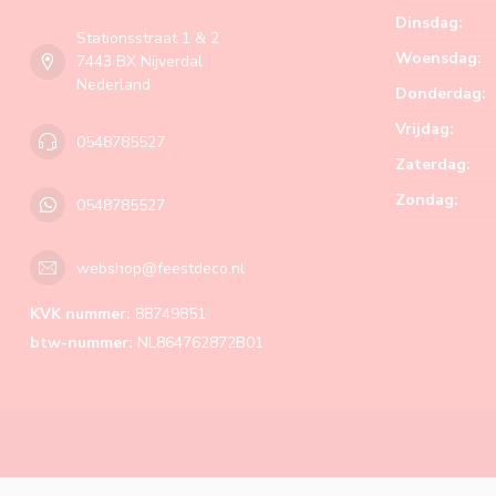
Dinsdag:
Stationsstraat 1 & 2
Woensdag:
7443 BX Nijverdal
Nederland
Donderdag:
Vrijdag:
0548785527
Zaterdag:
Zondag:
0548785527
webshop@feestdeco.nl
KVK nummer:
88749851
btw-nummer:
NL864762872B01