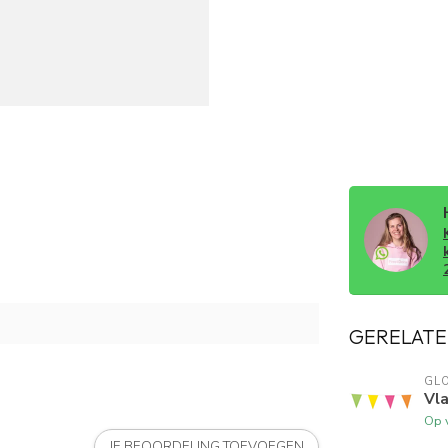
GERELATE
GL
Vla
Op 
JE BEOORDELING TOEVOEGEN