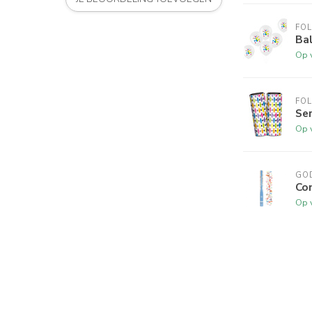
FOL
Bal
Op 
FOL
Ser
Op 
GO
Con
Op 