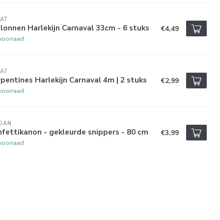
AT
lonnen Harlekijn Carnaval 33cm - 6 stuks
€4,49
voorraad
AT
pentines Harlekijn Carnaval 4m | 2 stuks
€2,99
voorraad
DAN
fettikanon - gekleurde snippers - 80 cm
€3,99
voorraad