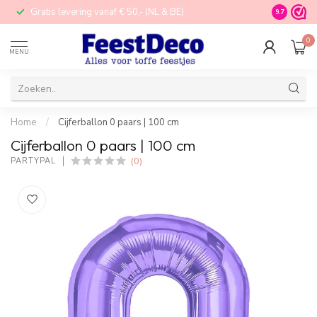
Gratis levering vanaf € 50,- (NL & BE)
STORE in N
9.7
0
MENU
Home
/
Cijferballon 0 paars | 100 cm
Cijferballon 0 paars | 100 cm
(0)
PARTYPAL