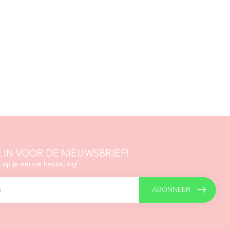
E IN VOOR DE NIEUWSBRIEF!
 op je eerste bestelling!
ABONNEER