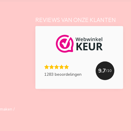
REVIEWS VAN ONZE KLANTEN
9.7
/10
1283 beoordelingen
maken /