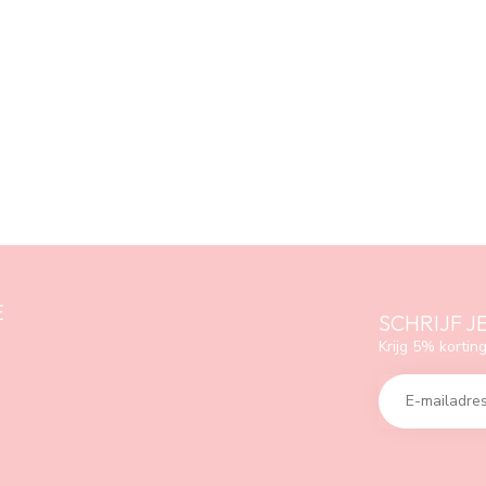
E
SCHRIJF J
Krijg 5% korting