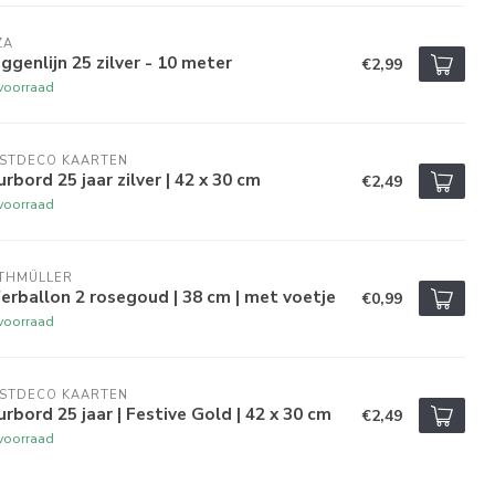
ZA
ggenlijn 25 zilver - 10 meter
€2,99
voorraad
ESTDECO KAARTEN
rbord 25 jaar zilver | 42 x 30 cm
€2,49
voorraad
ETHMÜLLER
ferballon 2 rosegoud | 38 cm | met voetje
€0,99
voorraad
ESTDECO KAARTEN
rbord 25 jaar | Festive Gold | 42 x 30 cm
€2,49
voorraad