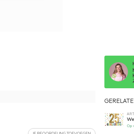
GERELATE
ART
Wen
Op 
JE BEOORDELING TOEVOEGEN