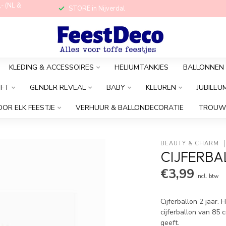
,- (NL &
STORE in Nijverdal
KLEDING & ACCESSOIRES
HELIUMTANKJES
BALLONNEN
OFT
GENDER REVEAL
BABY
KLEUREN
JUBILEU
OOR ELK FEESTJE
VERHUUR & BALLONDECORATIE
TROUW
BEAUTY & CHARM
CIJFERBA
€3,99
Incl. btw
Cijferballon 2 jaar
cijferballon van 85 
geeft.