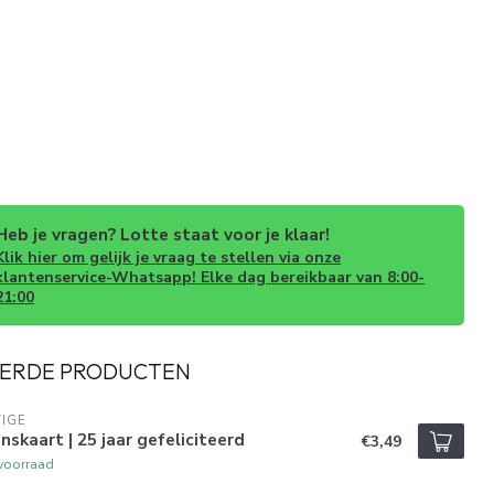
Heb je vragen? Lotte staat voor je klaar!
Klik hier om gelijk je vraag te stellen via onze
klantenservice-Whatsapp! Elke dag bereikbaar van 8:00-
21:00
ERDE PRODUCTEN
IGE
skaart | 25 jaar gefeliciteerd
€3,49
voorraad