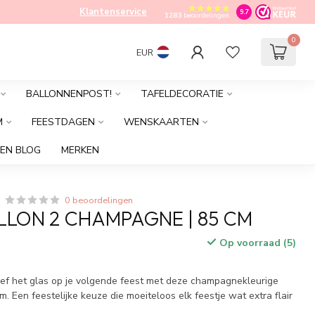
Klantenservice
9.7
1283
beoordelingen
0
EUR
BALLONNENPOST!
TAFELDECORATIE
M
FEESTDAGEN
WENSKAARTEN
EN BLOG
MERKEN
0 beoordelingen
LLON 2 CHAMPAGNE | 85 CM
Op voorraad (5)
. Hef het glas op je volgende feest met deze champagnekleurige
cm. Een feestelijke keuze die moeiteloos elk feestje wat extra flair