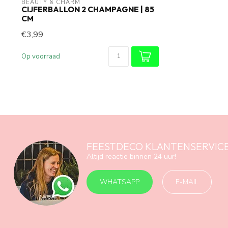
BEAUTY & CHARM
CIJFERBALLON 2 CHAMPAGNE | 85
CM
€3,99
Op voorraad
FEESTDECO KLANTENSERVIC
Altijd reactie binnen 24 uur!
WHATSAPP
E-MAIL