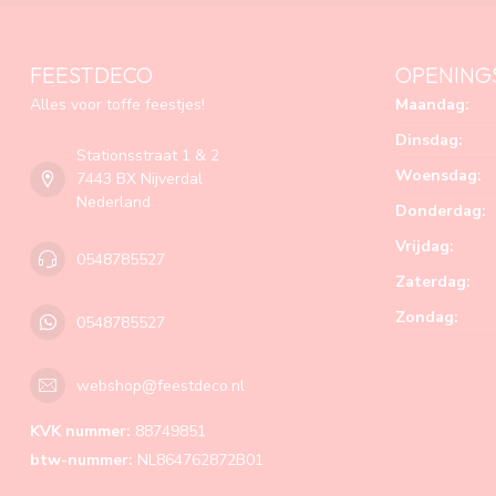
FEESTDECO
OPENING
Alles voor toffe feestjes!
Maandag:
Dinsdag:
Stationsstraat 1 & 2
Woensdag:
7443 BX Nijverdal
Nederland
Donderdag:
Vrijdag:
0548785527
Zaterdag:
Zondag:
0548785527
webshop@feestdeco.nl
KVK nummer:
88749851
btw-nummer:
NL864762872B01