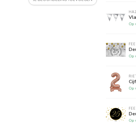
HA
Vla
Op 
FE
Deu
Op 
RI
Cij
Op 
FE
Deu
Op 