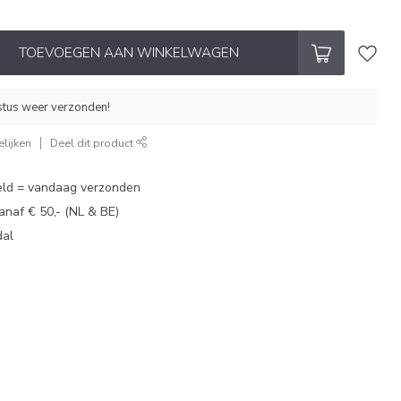
TOEVOEGEN AAN WINKELWAGEN
stus weer verzonden!
lijken
Deel dit product
eld = vandaag verzonden
vanaf € 50,- (NL & BE)
dal