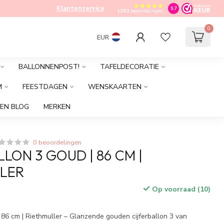
Klantenservice
9.7
1283
beoordelingen
0
EUR
BALLONNENPOST!
TAFELDECORATIE
M
FEESTDAGEN
WENSKAARTEN
EN BLOG
MERKEN
0 beoordelingen
LON 3 GOUD | 86 CM |
LER
Op voorraad (10)
| 86 cm | Riethmuller – Glanzende gouden cijferballon 3 van