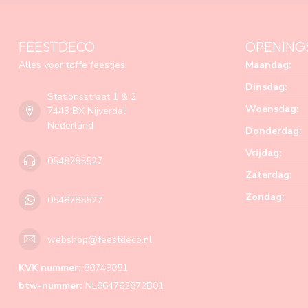
FEESTDECO
OPENING
Alles voor toffe feestjes!
Maandag:
Dinsdag:
Stationsstraat 1 & 2
Woensdag:
7443 BX Nijverdal
Nederland
Donderdag:
Vrijdag:
0548785527
Zaterdag:
Zondag:
0548785527
webshop@feestdeco.nl
KVK nummer:
88749851
btw-nummer:
NL864762872B01