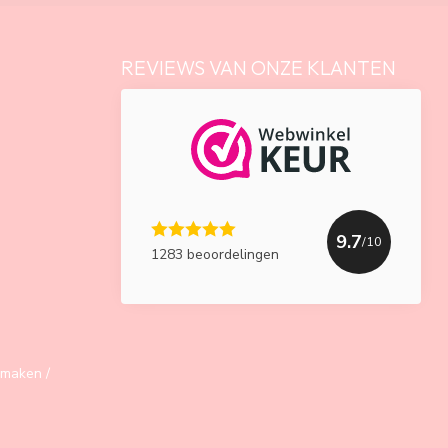
REVIEWS VAN ONZE KLANTEN
9.7
/10
1283 beoordelingen
maken /