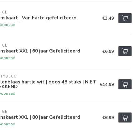
IGE
skaart | Van harte gefeliciteerd
€3,49
voorraad
IGE
skaart XXL | 60 jaar Gefeliciteerd
€6,99
voorraad
RTYDECO
lenblaas hartje wit | doos 48 stuks | NIET
€14,99
EKKEND
voorraad
IGE
skaart XXL | 80 jaar Gefeliciteerd
€6,99
voorraad