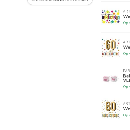
ART
Wen
Op 
ART
Wen
Op 
PA
Bel
VL
Op 
ART
Wen
Op 