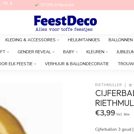
,- (NL &
STORE in Nijverdal
KLEDING & ACCESSOIRES
HELIUMTANKJES
BALLONNEN
OFT
GENDER REVEAL
BABY
KLEUREN
JUBILEU
OOR ELK FEESTJE
VERHUUR & BALLONDECORATIE
TROUW
RIETHMÜLLER
CIJFERBAL
RIETHMUL
€3,99
Incl. btw
Cijferballon 3 goud 