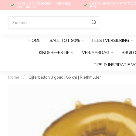
Voor 15:00 besteld = vandaag
Gratis levering vanaf € 50
verzonden
BE)
HOME
SALE TOT 90%
FEESTVERSIERING
KINDERFEESTJE
VERJAARDAG
BRUIL
TIPS & INSPIRATIE V
Home
/
Cijferballon 3 goud | 86 cm | Riethmuller