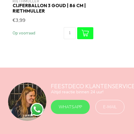
RIETHMÜLLER
CIJFERBALLON 3 GOUD | 86 CM |
RIETHMULLER
€3,99
Op voorraad
FEESTDECO KLANTENSERVIC
Altijd reactie binnen 24 uur!
WHATSAPP
E-MAIL