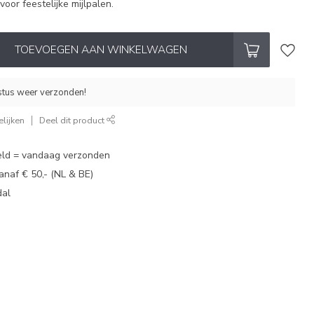
voor feestelijke mijlpalen.
TOEVOEGEN AAN WINKELWAGEN
stus weer verzonden!
lijken
Deel dit product
eld = vandaag verzonden
vanaf € 50,- (NL & BE)
dal