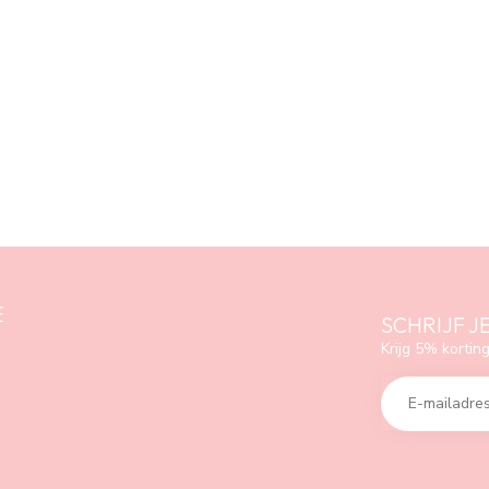
E
SCHRIJF J
Krijg 5% korting