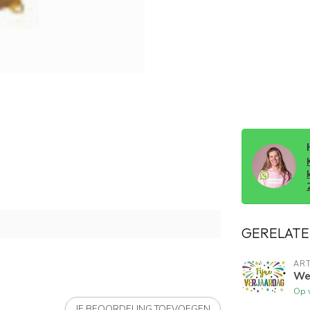
GERELATE
ART
Wen
Op 
JE BEOORDELING TOEVOEGEN