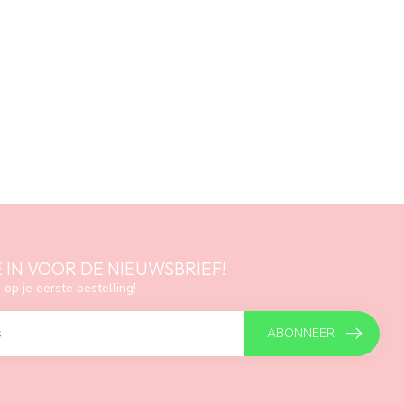
E IN VOOR DE NIEUWSBRIEF!
 op je eerste bestelling!
ABONNEER