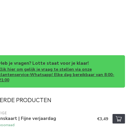
Heb je vragen? Lotte staat voor je klaar!
Klik hier om gelijk je vraag te stellen via onze
klantenservice-Whatsapp! Elke dag bereikbaar van 8:00-
21:00
ERDE PRODUCTEN
IGE
skaart | Fijne verjaardag
€3,49
voorraad