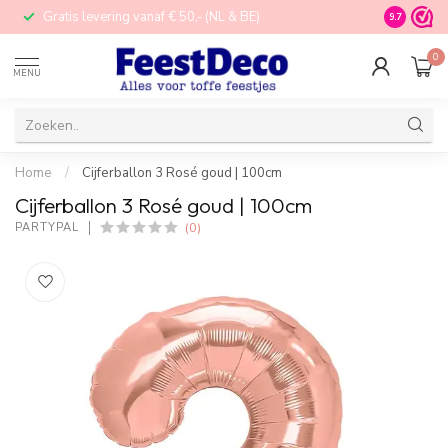
Gratis levering vanaf € 50,- (NL & BE)
STORE in N
9.7
0
MENU
Home
/
Cijferballon 3 Rosé goud | 100cm
Cijferballon 3 Rosé goud | 100cm
(0)
PARTYPAL