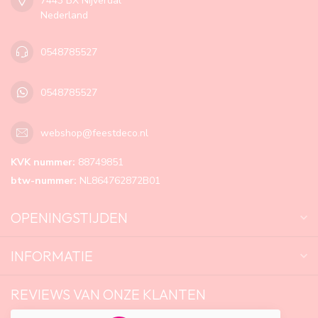
7443 BX Nijverdal
Nederland
0548785527
0548785527
webshop@feestdeco.nl
KVK nummer:
88749851
btw-nummer:
NL864762872B01
OPENINGSTIJDEN
INFORMATIE
REVIEWS VAN ONZE KLANTEN