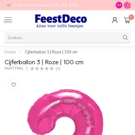
Gratis levering vanaf € 50,- (NL & BE)
STORE in N
9.7
0
MENU
Home
/
Cijferballon 3 | Roze | 100 cm
Cijferballon 3 | Roze | 100 cm
(0)
PARTYPAL