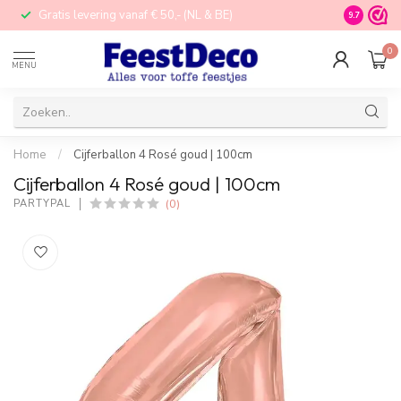
Gratis levering vanaf € 50,- (NL & BE)
STORE in N
9.7
0
MENU
Home
/
Cijferballon 4 Rosé goud | 100cm
Cijferballon 4 Rosé goud | 100cm
(0)
PARTYPAL