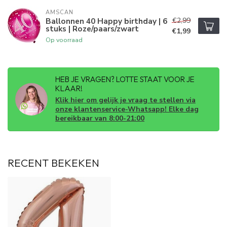
AMSCAN
€2,99
Ballonnen 40 Happy birthday | 6
stuks | Roze/paars/zwart
€1,99
Op voorraad
HEB JE VRAGEN? LOTTE STAAT VOOR JE
KLAAR!
Klik hier om gelijk je vraag te stellen via
onze klantenservice-Whatsapp! Elke dag
bereikbaar van 8:00-21:00
RECENT BEKEKEN