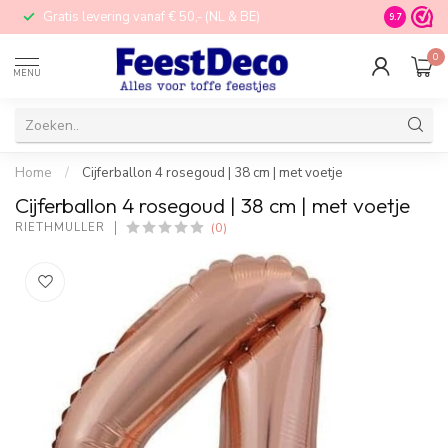
Gratis levering vanaf € 50,- (NL & BE)
STORE in N
9.7
0
MENU
Home
/
Cijferballon 4 rosegoud | 38 cm | met voetje
Cijferballon 4 rosegoud | 38 cm | met voetje
(0)
RIETHMÜLLER