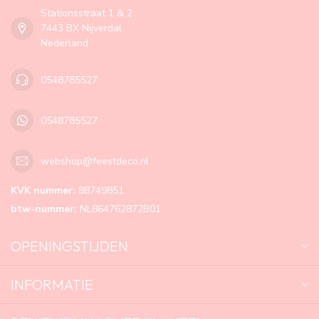
Stationsstraat 1 & 2
7443 BX Nijverdal
Nederland
0548785527
0548785527
webshop@feestdeco.nl
KVK nummer:
88749851
btw-nummer:
NL864762872B01
OPENINGSTIJDEN
INFORMATIE