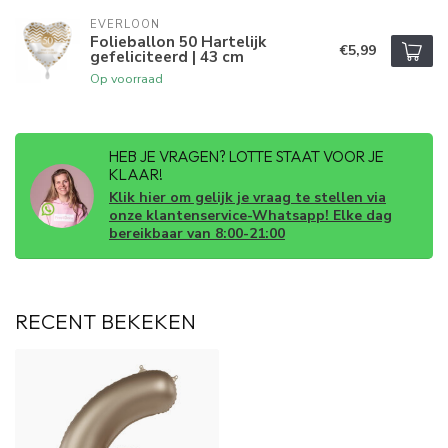
EVERLOON
Folieballon 50 Hartelijk
€5,99
gefeliciteerd | 43 cm
Op voorraad
HEB JE VRAGEN? LOTTE STAAT VOOR JE
KLAAR!
Klik hier om gelijk je vraag te stellen via
onze klantenservice-Whatsapp! Elke dag
bereikbaar van 8:00-21:00
RECENT BEKEKEN