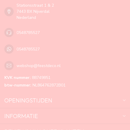
Stationsstraat 1 & 2
7443 BX Nijverdal
Nederland
0548785527
0548785527
webshop@feestdeco.nl
KVK nummer:
88749851
btw-nummer:
NL864762872B01
OPENINGSTIJDEN
INFORMATIE