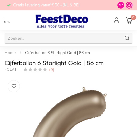
Gratis levering vanaf € 50,- (NL & BE)
STORE in N
9.7
0
MENU
Home
/
Cijferballon 6 Starlight Gold | 86 cm
Cijferballon 6 Starlight Gold | 86 cm
(0)
FOLAT