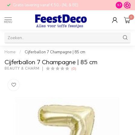
Gratis levering vanaf € 50,- (NL & BE)
STORE in N
9.7
0
MENU
Home
/
Cijferballon 7 Champagne | 85 cm
Cijferballon 7 Champagne | 85 cm
(0)
BEAUTY & CHARM