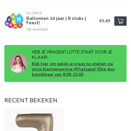
GLOBOS
Ballonnen 14 jaar | 8 stuks |
€3,49
Feest!
Op voorraad
HEB JE VRAGEN? LOTTE STAAT VOOR JE
KLAAR!
Klik hier om gelijk je vraag te stellen via
onze klantenservice-Whatsapp! Elke dag
bereikbaar van 8:00-21:00
RECENT BEKEKEN