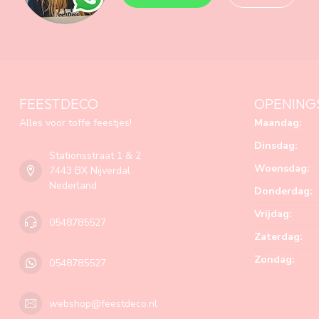
FEESTDECO
OPENING
Alles voor toffe feestjes!
Maandag:
Dinsdag:
Stationsstraat 1 & 2
Woensdag:
7443 BX Nijverdal
Nederland
Donderdag:
Vrijdag:
0548785527
Zaterdag:
Zondag:
0548785527
webshop@feestdeco.nl