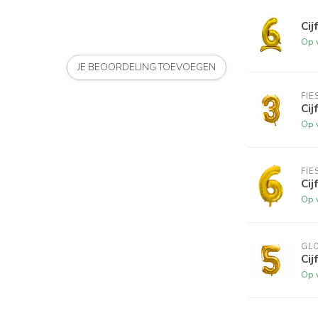
Cij
Op 
JE BEOORDELING TOEVOEGEN
FIE
Cij
Op 
FIE
Cij
Op 
GL
Cij
Op 