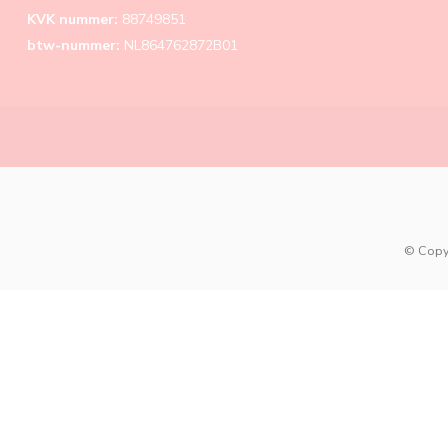
KVK nummer:
88749851
btw-nummer:
NL864762872B01
© Copy