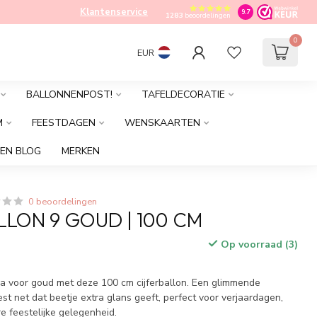
Klantenservice
9.7
1283
beoordelingen
0
EUR
BALLONNENPOST!
TAFELDECORATIE
M
FEESTDAGEN
WENSKAARTEN
EN BLOG
MERKEN
0 beoordelingen
LLON 9 GOUD | 100 CM
Op voorraad (3)
 Ga voor goud met deze 100 cm cijferballon. Een glimmende
est net dat beetje extra glans geeft, perfect voor verjaardagen,
re feestelijke gelegenheid.