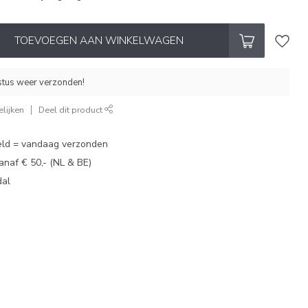
TOEVOEGEN AAN WINKELWAGEN
stus weer verzonden!
lijken
Deel dit product
eld = vandaag verzonden
vanaf € 50,- (NL & BE)
dal