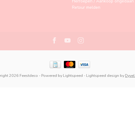
Herroepen / Aankoop ongedaan 
Retour melden
right 2026 Feestdeco
- Powered by
Lightspeed
-
Lightspeed design
by
Dyve