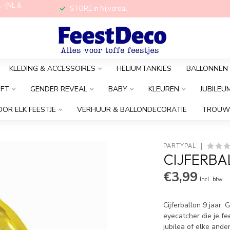
,- (NL &
STORE in Nijverdal
KLEDING & ACCESSOIRES
HELIUMTANKJES
BALLONNEN
OFT
GENDER REVEAL
BABY
KLEUREN
JUBILEU
OOR ELK FEESTJE
VERHUUR & BALLONDECORATIE
TROUW
PARTYPAL
CIJFERBA
€3,99
Incl. btw
Cijferballon 9 jaar.
eyecatcher die je fe
jubilea of elke ande