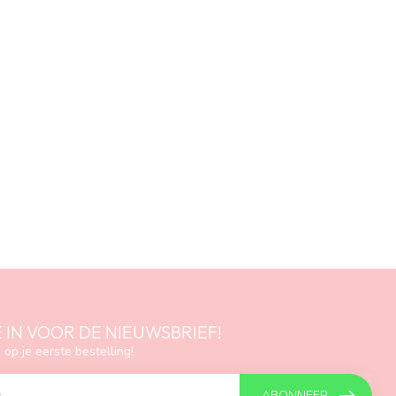
E IN VOOR DE NIEUWSBRIEF!
 op je eerste bestelling!
ABONNEER